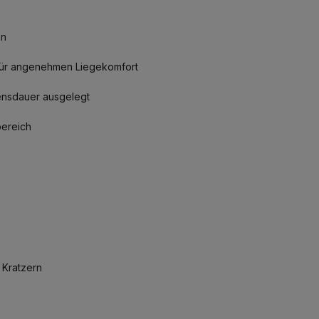
en
 für angenehmen Liegekomfort
bensdauer ausgelegt
bereich
 Kratzern