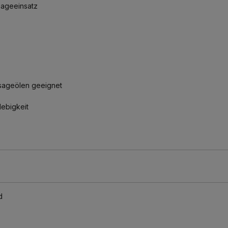
sageeinsatz
ssageölen geeignet
lebigkeit
d