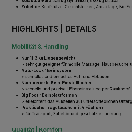
Belastbarkeit:
205 kg dynamisch, 680 kg statisch
Zubehör:
Kopfstütze, Gesichtskissen, Armablage, Big Fo
HIGHLIGHTS | DETAILS
Mobilität & Handling
Nur 11,3 kg Liegengewicht
> sehr gut geeignet für mobile Massage, Hausbesuche u
Auto-Lock™ Beinsystem
> schnelles und einfaches Auf- und Abbauen
Nummerierte Bein-Einstelllöcher
> schnelle und präzise Höheneinstellung per Rastknopf
Big Foot™ Beinplattformen
> erleichtern das Aufstellen auf unterschiedlichen Unter
Praktische Tragetasche mit 4 Fächern
> für Transport, Zubehör und geschützte Lagerung
Qualität | Komfort