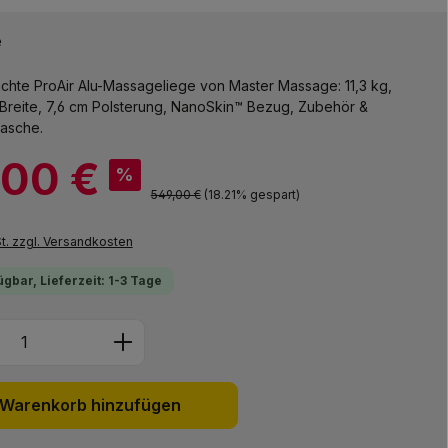
e
eichte ProAir Alu-Massageliege von Master Massage: 11,3 kg,
Breite, 7,6 cm Polsterung, NanoSkin™ Bezug, Zubehör &
asche.
,00 €
%
Regulärer Preis:
549,00 €
(18.21% gespart)
St. zzgl. Versandkosten
ügbar, Lieferzeit: 1-3 Tage
Anzahl: Gib den gewünschten Wert ein 
Warenkorb hinzufügen