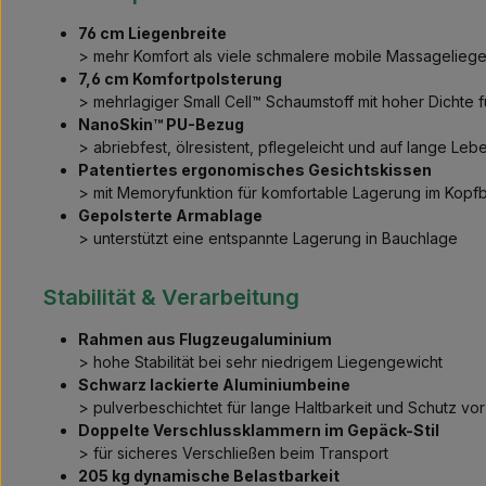
76 cm Liegenbreite
> mehr Komfort als viele schmalere mobile Massagelieg
7,6 cm Komfortpolsterung
> mehrlagiger Small Cell™ Schaumstoff mit hoher Dichte
NanoSkin™ PU-Bezug
> abriebfest, ölresistent, pflegeleicht und auf lange Le
Patentiertes ergonomisches Gesichtskissen
> mit Memoryfunktion für komfortable Lagerung im Kopf
Gepolsterte Armablage
> unterstützt eine entspannte Lagerung in Bauchlage
Stabilität & Verarbeitung
Rahmen aus Flugzeugaluminium
> hohe Stabilität bei sehr niedrigem Liegengewicht
Schwarz lackierte Aluminiumbeine
> pulverbeschichtet für lange Haltbarkeit und Schutz vor
Doppelte Verschlussklammern im Gepäck-Stil
> für sicheres Verschließen beim Transport
205 kg dynamische Belastbarkeit