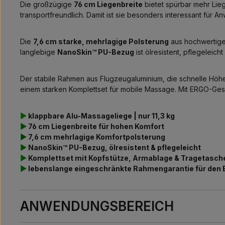
Die großzügige
76 cm Liegenbreite
bietet spürbar mehr Lieg
transportfreundlich. Damit ist sie besonders interessant für 
Die
7,6 cm starke, mehrlagige Polsterung
aus hochwertige
langlebige
NanoSkin™ PU-Bezug
ist ölresistent, pflegeleic
Der stabile Rahmen aus Flugzeugaluminium, die schnelle Höh
einem starken Komplettset für mobile Massage. Mit ERGO-Gesic
▶
klappbare Alu-Massageliege | nur 11,3 kg
▶
76 cm Liegenbreite für hohen Komfort
▶
7,6 cm mehrlagige Komfortpolsterung
▶
NanoSkin™ PU-Bezug, ölresistent & pflegeleicht
▶
Komplettset mit Kopfstütze, Armablage & Tragetasch
▶
lebenslange eingeschränkte Rahmengarantie für den 
ANWENDUNGSBEREICH