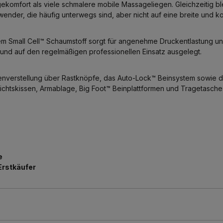
ekomfort als viele schmalere mobile Massageliegen. Gleichzeitig ble
Anwender, die häufig unterwegs sind, aber nicht auf eine breite und 
m Small Cell™ Schaumstoff sorgt für angenehme Druckentlastung 
ht und auf den regelmäßigen professionellen Einsatz ausgelegt.
enverstellung über Rastknöpfe, das Auto-Lock™ Beinsystem sowie da
htskissen, Armablage, Big Foot™ Beinplattformen und Tragetasche is
e
Erstkäufer