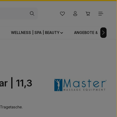
Du hast 0 Produkte auf dem Mer
Warenkorb enthä
WELLNESS | SPA | BEAUTY
ANGEBOTE & AKTIONE
 | 11,3
 Tragetasche.