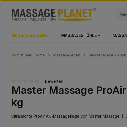
 Hauptinhalt springen
Zur Suche springen
Zur Hauptnavigation springen
MASSAGELIEGEN
MASSAGESTÜHLE
MASSA
Du bist hier:
Home
Massageliegen
Massageliege klappb
Bewerten
Master Massage ProAir 
Durchschnittliche Bewertung von 0 von 5 Sternen
kg
Ultraleichte ProAir Alu-Massageliege von Master Massage: 11