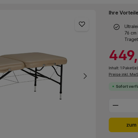
Ihre Vorteil
Ultral
76 cm 
Traget
Verkaufspreis:
449
Inhalt:
1 Paket(e)
Preise inkl. Mw
Sofort verf
Produkt 
zum 