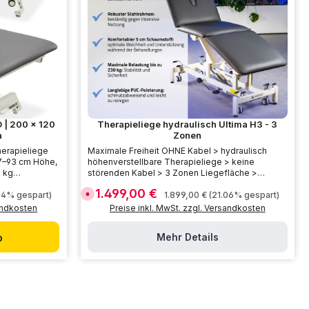
r
z
e
i
t
:
7
-
1
0
T
a
g
e
 | 200 × 120
Therapieliege hydraulisch Ultima H3 - 3
a
Zonen
herapieliege
Maximale Freiheit OHNE Kabel > hydraulisch
47–93 cm Höhe,
höhenverstellbare Therapieliege > keine
0 kg
störenden Kabel > 3 Zonen Liegefläche >
ergonomisches Design und hohe Stabilität > jetzt
1.499,00 €
Verkaufspreis:
:
Regulärer Preis:
D
04% gespart)
entdecken!
1.899,00 €
(21.06% gespart)
e
sandkosten
Preise inkl. MwSt. zzgl. Versandkosten
r
z
e
i
Mehr Details
b
t
n
i
c
h
t
v
e