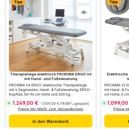
r
r
Tipp
Tipp
,
f
L
ü
i
g
e
b
f
a
e
r
r
z
e
i
t
:
5
-
7
T
a
g
e
Therapieliege elektrisch PROXIMA ERGO V4
Elektrisch
mit Hand- und Fußsteuerung
V
PROXIMA V4 ERGO: elektrische Therapieliege
PROXIMA V2 ER
mit 4 Segmenten, Hand- & Fußsteuerung, ERGO-
mit Hand- & F
Kopfteil, 50–96 cm Höhe und 200 kg
cm Höhe, 5 cm
Belastbarkeit.
Belastbarkeit.
1.249,00 €
1.099,00
Verkaufspreis:
Verkaufsprei
Regulärer Preis:
S
S
1.559,00 €
(19.88% gespart)
o
o
Preise inkl. MwSt. zzgl. Versandkosten
Preise in
f
f
o
o
r
r
t
t
In den Warenkorb
v
v
e
e