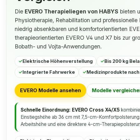
Die
EVERO Therapieliegen von HABYS
bieten u
Physiotherapie, Rehabilitation und professionel
niedrig absenkbaren und komfortorientierten EV
therapieorientierten EVERO V4 und X7 bis zur g
Bobath- und Vojta-Anwendungen.
✓
Elektrische Höhenverstellung
✓
Bis 200 kg Bel
✓
Integrierte Fahrwerke
✓
Medizinprodukte nac
EVERO Modelle ansehen
Modelle vergleiche
Schnelle Einordnung:
EVERO Cross X4/X5
kombinie
Einstiegshöhe ab 36 cm mit 7,5-cm-Komfortpolsterung
Arbeitshöhe und eine direktere 4-cm-Therapiepolsteru