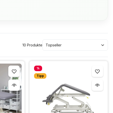
10 Produkte
Rabatt
%
Tipp