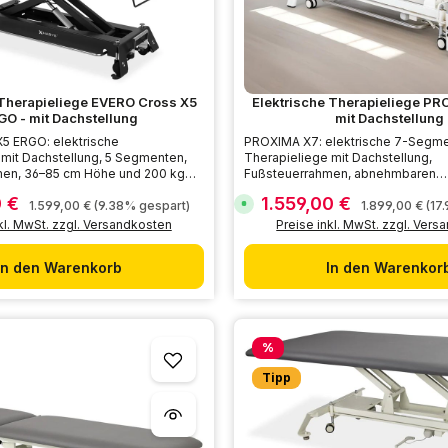
 Therapieliege EVERO Cross X5
Elektrische Therapieliege P
GO - mit Dachstellung
mit Dachstellung
5 ERGO: elektrische
PROXIMA X7: elektrische 7-Segm
 mit Dachstellung, 5 Segmenten,
Therapieliege mit Dachstellung,
en, 36–85 cm Höhe und 200 kg
Fußsteuerrahmen, abnehmbaren
Seitensegmenten, 50–96 cm und 
0 €
1.559,00 €
s:
Verkaufspreis:
Regulärer Preis:
Regulärer Prei
S
1.599,00 €
(9.38% gespart)
Belastbarkeit.
1.899,00 €
(17
o
kl. MwSt. zzgl. Versandkosten
Preise inkl. MwSt. zzgl. Ver
f
o
r
t
In den Warenkorb
In den Warenkor
v
e
r
f
ü
g
Rabatt
b
%
a
r
Tipp
,
L
i
e
f
e