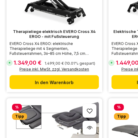
Therapieliege elektrisch EVERO Cross X4
Elektrische
ERGO - mit Fußsteuerung
ER
EVERO Cross X4 ERGO: elektrische
EVERO Cross X
Therapieliege mit 4 Segmenten,
Therapieliege
Fußsteuerrahmen, 36–85 cm Höhe, 7,5 cm
Fußsteuerrahm
Polsterung und 200 kg Belastbarkeit.
Belastbarkeit.
1.349,00 €
1.449,0
Verkaufspreis:
Verkaufsprei
Regulärer Preis:
S
S
1.499,00 €
(10.01% gespart)
o
o
Preise inkl. MwSt. zzgl. Versandkosten
Preise in
f
f
o
o
r
r
t
t
In den Warenkorb
v
v
e
e
r
r
f
f
ü
ü
g
g
Rabatt
Rabatt
b
b
%
%
a
a
r
r
Tipp
Tipp
,
,
L
L
i
i
e
e
f
f
e
e