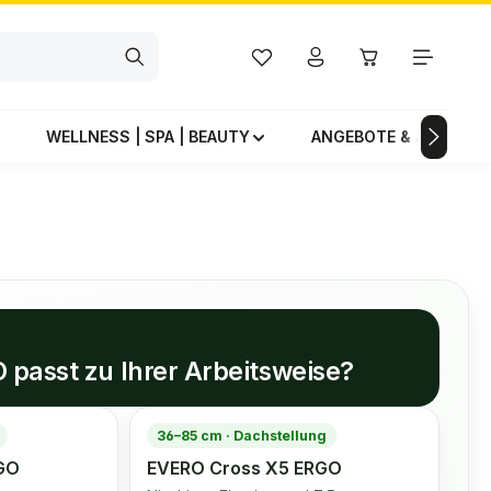
Du hast 0 Produkte auf dem Mer
Warenkorb enthä
WELLNESS | SPA | BEAUTY
ANGEBOTE & AKTIONE
passt zu Ihrer Arbeitsweise?
36–85 cm · Dachstellung
GO
EVERO Cross X5 ERGO