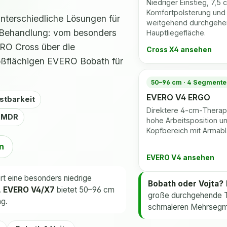
Niedriger Einstieg, 7,5 
Komfortpolsterung und
nterschiedliche Lösungen für
weitgehend durchgeh
le Behandlung: vom besonders
Hauptliegefläche.
ERO Cross über die
Cross X4 ansehen
roßflächigen EVERO Bobath für
50–96 cm · 4 Segmente
EVERO V4 ERGO
astbarkeit
Direktere 4-cm-Therap
h MDR
hohe Arbeitsposition 
Kopfbereich mit Armabl
n
EVERO V4 ansehen
rt eine besonders niedrige
Bobath oder Vojta?
.
EVERO V4/X7
bietet 50–96 cm
große durchgehende Th
ng.
schmaleren Mehrsegme