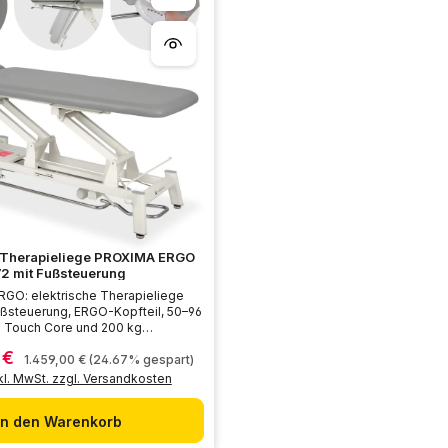
r
,
L
i
e
f
e
r
z
e
i
t
:
5
-
7
T
a
g
e
e Therapieliege PROXIMA ERGO
2 mit Fußsteuerung
GO: elektrische Therapieliege
ußsteuerung, ERGO-Kopfteil, 50–96
 Touch Core und 200 kg
 €
s:
Regulärer Preis:
1.459,00 €
(24.67% gespart)
kl. MwSt. zzgl. Versandkosten
In den Warenkorb