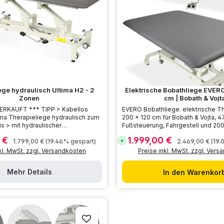
r
z
e
i
t
:
5
-
7
T
a
g
e
ege hydraulisch Ultima H2 - 2
Elektrische Bobathliege EVERO
Zonen
cm | Bobath & Vojt
* TIPP > Kabellos
EVERO Bobathliege: elektrische T
ima Therapieliege hydraulisch zum
200 × 120 cm für Bobath & Vojta, 
is > mit hydraulischer
Fußsteuerung, Fahrgestell und 20
ung, ergonomischem Design und
Belastbarkeit.
0 €
1.999,00 €
s:
Verkaufspreis:
Regulärer Preis:
Regulärer Preis
S
t > jetzt entdecken!
1.799,00 €
(19.46% gespart)
2.469,00 €
(19.
o
kl. MwSt. zzgl. Versandkosten
Preise inkl. MwSt. zzgl. Ver
f
o
r
t
Mehr Details
In den Warenkor
v
e
r
f
ü
g
b
a