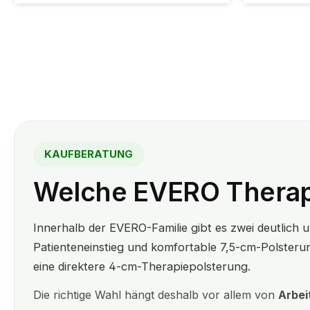
r
r
f
f
ü
ü
g
g
b
b
a
a
r
r
,
,
L
L
i
i
e
e
f
f
e
e
r
r
z
z
e
e
i
i
t
t
:
:
KAUFBERATUNG
5
5
-
-
7
7
Welche EVERO Therapie
T
T
a
a
g
g
e
e
Innerhalb der EVERO-Familie gibt es zwei deutlich 
Patienteneinstieg und komfortable 7,5-cm-Polsteru
eine direktere 4-cm-Therapiepolsterung.
Die richtige Wahl hängt deshalb vor allem von
Arbei