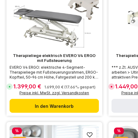
r
r
z
z
e
e
i
i
t
t
:
:
5
5
-
-
7
7
T
T
a
a
g
g
e
e
Therapieliege elektrisch EVERO V4 ERGO
Therapieli
mit Fußsteuerung
EVERO V4 ERGO: elektrische 4-Segment-
*** z.Zt. AUSVERKAUFT **
Therapieliege mit Fußsteuerungsrahmen, ERGO-
arbeiten > Ult
Kopfteil, 50–96 cm Höhe, Fahrgestell und 200 kg
attraktiven Pre
Belastbarkeit.
Höhenverstell
1.399,00 €
1.449,0
Verkaufspreis:
Verkaufsprei
Regulärer Preis:
S
D
1.699,00 €
(17.66% gespart)
hoher Stabilitä
o
e
Preise inkl. MwSt. zzgl. Versandkosten
Preise in
f
r
o
z
r
e
t
i
In den Warenkorb
v
t
e
n
r
i
f
c
ü
h
g
t
Rabatt
Rabatt
b
v
%
%
a
e