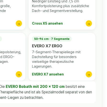
cm
Niedriger Einstieg und 7,5 cm
 große,
Komfortpolsterung plus zusätzliche
ende
Dach- und Segmentverstellung.
→
Cross X5 ansehen
→
50–96 cm · 7 Segmente
EVERO X7 ERGO
iepolsterung,
7-Segment-Therapieliege mit
und ERGO-
Dachstellung für besonders
agen.
vielseitige therapeutische
Lagerungen.
→
EVERO X7 ansehen
→
Die
EVERO Bobath mit 200 × 120 cm
besitzt eine
erapiefläche und ist als Spezialmodell separat von den
nt-Liegen zu betrachten.