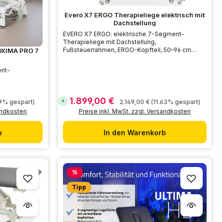
Evero X7 ERGO Therapieliege elektrisch mit
Dachstellung
EVERO X7 ERGO: elektrische 7-Segment-
Therapieliege mit Dachstellung,
Fußsteuerrahmen, ERGO-Kopfteil, 50–96 cm
ROXIMA PRO 7
Höhe und 200 kg Belastbarkeit.
ent-
200 kg
1.899,00 €
Verkaufspreis:
s:
Regulärer Preis:
S
.9% gespart)
2.149,00 €
(11.63% gespart)
o
sandkosten
Preise inkl. MwSt. zzgl. Versandkosten
f
o
r
t
b
In den Warenkorb
v
e
r
f
ü
g
Rabatt
b
%
a
r
Tipp
,
L
i
e
f
e