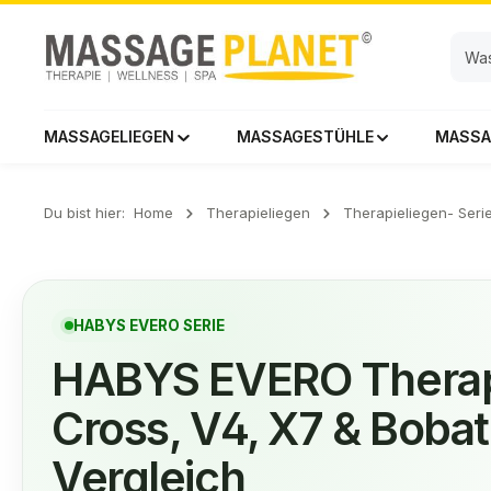
 Hauptinhalt springen
Zur Suche springen
Zur Hauptnavigation springen
MASSAGELIEGEN
MASSAGESTÜHLE
MASSA
Du bist hier:
Home
Therapieliegen
Therapieliegen- Seri
HABYS EVERO SERIE
HABYS EVERO Therapi
Cross, V4, X7 & Bobat
Vergleich