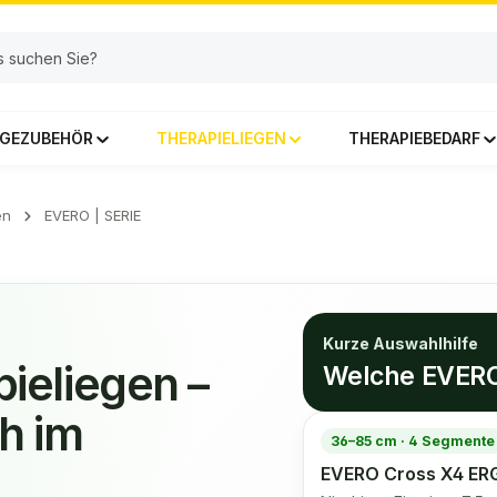
GEZUBEHÖR
THERAPIELIEGEN
THERAPIEBEDARF
en
EVERO | SERIE
Kurze Auswahlhilfe
eliegen –
Welche EVERO 
h im
36–85 cm · 4 Segmente
EVERO Cross X4 ER