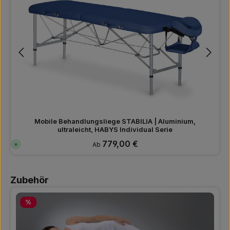
Mobile Behandlungsliege STABILIA | Aluminium,
ultraleicht, HABYS Individual Serie
Regulärer Preis:
779,00 €
S
Ab
o
f
o
r
Produktgalerie überspringen
t
Zubehör
v
e
r
f
Rabatt
%
ü
g
b
a