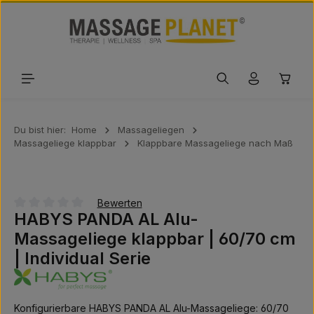
Zum Hauptinhalt springen
Waren
Du bist hier:
Home
Massageliegen
Massageliege klappbar
Klappbare Massageliege nach Maß
Bewerten
HABYS PANDA AL Alu-
Durchschnittliche Bewertung von 0 von 5 Sternen
Massageliege klappbar | 60/70 cm
| Individual Serie
Konfigurierbare HABYS PANDA AL Alu-Massageliege: 60/70