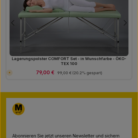
r
,
L
i
e
f
e
r
z
e
i
t
:
7
-
1
Lagerungspolster COMFORT Set - in Wunschfarbe - ÖKO-
5
T
TEX 100
a
g
Verkaufspreis:
79,00 €
Regulärer Preis:
V
99,00 €
(20.2% gespart)
e
e
r
s
a
n
d
f
e
r
t
i
g
i
n
7
T
a
Abonnieren Sie jetzt unseren Newsletter und sichern