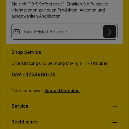
g
Sie sich [ 10 € Sofortrabatt ]. Erhalten Sie frühzeitig
e
n
Informationen zu neuen Produkten, Aktionen und
,
L
ausgewählten Angeboten.
i
e
f
E-Mail-Adresse*
e
r
z
e
This site is protected by
Friendly Captcha
and its
Privacy Policy
i
Datenschutz
t
and
Terms of Use
apply.
7
Die mit einem Stern (*) markierten Felder sind
Shop Service
-
Ich habe die
Datenschutzbestimmungen
zur Kenntnis
Pflichtfelder.
1
genommen und die
AGB
gelesen und bin mit ihnen
5
Unterstützung und Beratung Mo-Fr, 9 - 17 Uhr über:
T
einverstanden.
*
a
g
e
069 - 1753680-75
Oder über unser
Kontaktformular
.
Service
Rechtliches