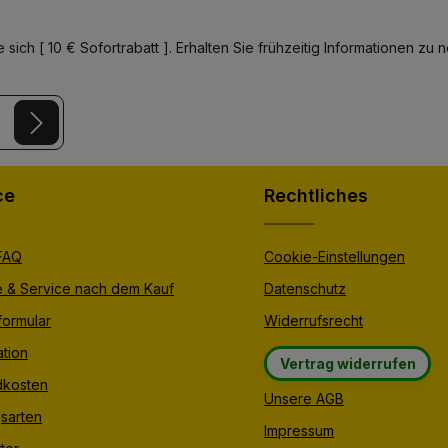
-
-
3
3
T
T
a
a
 sich [ 10 € Sofortrabatt ]. Erhalten Sie frühzeitig Informationen 
g
g
e
e
y
and
Terms of Use
apply.
er.
ce
Rechtliches
 FAQ
Cookie-Einstellungen
e & Service nach dem Kauf
Datenschutz
formular
Widerrufsrecht
tion
Vertrag widerrufen
dkosten
Unsere AGB
sarten
Impressum