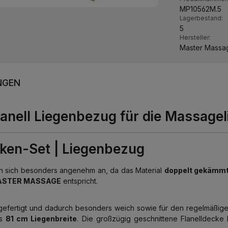
MP10562M.5
Lagerbestand:
5
Hersteller:
Master Massa
NGEN
anell Liegenbezug für die Massageli
Laken-Set | Liegenbezug
n sich besonders angenehm an, da das Material
doppelt gekämm
STER MASSAGE
entspricht.
efertigt und dadurch besonders weich sowie für den regelmäßigen E
is
81 cm Liegenbreite
. Die großzügig geschnittene Flanelldecke 