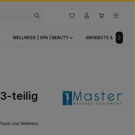
Du hast 0 Produkte auf dem Mer
Warenkorb enthä
WELLNESS | SPA | BEAUTY
ANGEBOTE & AKTIONE
3-teilig
Praxis und Wellness.