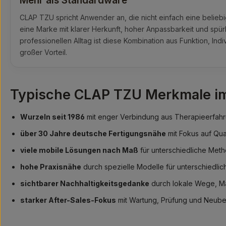
Mehr als Standardware
CLAP TZU spricht Anwender an, die nicht einfach eine belieb
eine Marke mit klarer Herkunft, hoher Anpassbarkeit und spü
professionellen Alltag ist diese Kombination aus Funktion, Indi
großer Vorteil.
Typische CLAP TZU Merkmale im
Wurzeln seit 1986
mit enger Verbindung aus Therapieerfah
über 30 Jahre deutsche Fertigungsnähe
mit Fokus auf Qual
viele mobile Lösungen nach Maß
für unterschiedliche Met
hohe Praxisnähe
durch spezielle Modelle für unterschiedli
sichtbarer Nachhaltigkeitsgedanke
durch lokale Wege, Ma
starker After-Sales-Fokus
mit Wartung, Prüfung und Neub