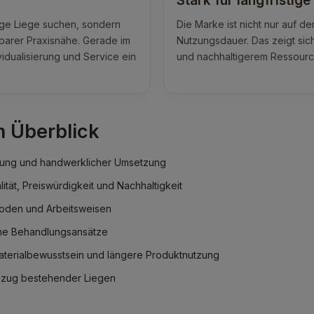
Stark für langfristig
ige Liege suchen, sondern
Die Marke ist nicht nur auf d
rbarer Praxisnähe. Gerade im
Nutzungsdauer. Das zeigt si
vidualisierung und Service ein
und nachhaltigerem Ressourc
 Überblick
rung und handwerklicher Umsetzung
ität, Preiswürdigkeit und Nachhaltigkeit
hoden und Arbeitsweisen
che Behandlungsansätze
terialbewusstsein und längere Produktnutzung
ezug bestehender Liegen