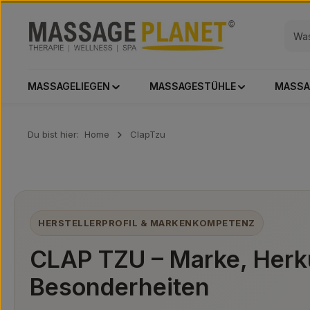
 Hauptinhalt springen
Zur Suche springen
Zur Hauptnavigation springen
MASSAGELIEGEN
MASSAGESTÜHLE
MASSA
Du bist hier:
Home
ClapTzu
HERSTELLERPROFIL & MARKENKOMPETENZ
CLAP TZU – Marke, Herk
Besonderheiten