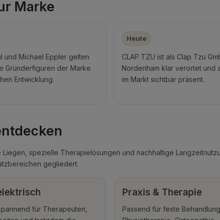
ur Marke
Heute
l und Michael Eppler gelten
CLAP TZU ist als Clap Tzu GmbH
e Gründerfiguren der Marke
Nordenham klar verortet und a
ühen Entwicklung.
im Markt sichtbar präsent.
entdecken
 Liegen, spezielle Therapielösungen und nachhaltige Langzeitnutz
tzbereichen gegliedert.
elektrisch
Praxis & Therapie
spannend für Therapeuten,
Passend für feste Behandlun