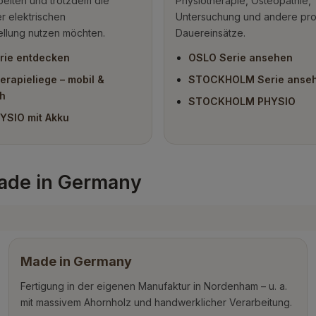
beiten und trotzdem die
Physiotherapie, Osteopathie,
er elektrischen
Untersuchung und andere pro
llung nutzen möchten.
Dauereinsätze.
rie entdecken
OSLO Serie ansehen
erapieliege – mobil &
STOCKHOLM Serie anse
ch
STOCKHOLM PHYSIO
YSIO mit Akku
Made in Germany
Made in Germany
Fertigung in der eigenen Manufaktur in Nordenham – u. a.
mit massivem Ahornholz und handwerklicher Verarbeitung.