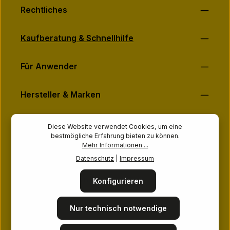
Rechtliches
Kaufberatung & Schnellhilfe
Für Anwender
Hersteller & Marken
Über MASSAGE-PLANET
Diese Website verwendet Cookies, um eine
bestmögliche Erfahrung bieten zu können.
Mehr Informationen ...
Ihre Vorteile
Datenschutz
|
Impressum
Sicher Einkaufen
Konfigurieren
Folge uns
Nur technisch notwendige