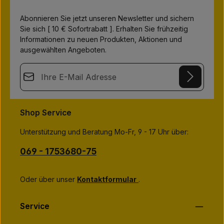
Abonnieren Sie jetzt unseren Newsletter und sichern
Sie sich [ 10 € Sofortrabatt ]. Erhalten Sie frühzeitig
Informationen zu neuen Produkten, Aktionen und
ausgewählten Angeboten.
E-Mail-Adresse*
This site is protected by
Friendly Captcha
and its
Privacy Policy
Datenschutz
and
Terms of Use
apply.
Die mit einem Stern (*) markierten Felder sind
Shop Service
Ich habe die
Datenschutzbestimmungen
zur Kenntnis
Pflichtfelder.
genommen und die
AGB
gelesen und bin mit ihnen
Unterstützung und Beratung Mo-Fr, 9 - 17 Uhr über:
einverstanden.
*
069 - 1753680-75
Oder über unser
Kontaktformular
.
Service