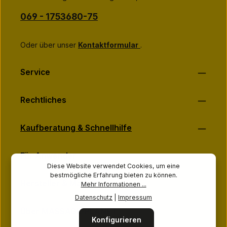
einverstanden.
*
069 - 1753680-75
Oder über unser
Kontaktformular
.
Service
Rechtliches
Kaufberatung & Schnellhilfe
Für Anwender
Diese Website verwendet Cookies, um eine
bestmögliche Erfahrung bieten zu können.
Hersteller & Marken
Mehr Informationen ...
Datenschutz
|
Impressum
Über MASSAGE-PLANET
Konfigurieren