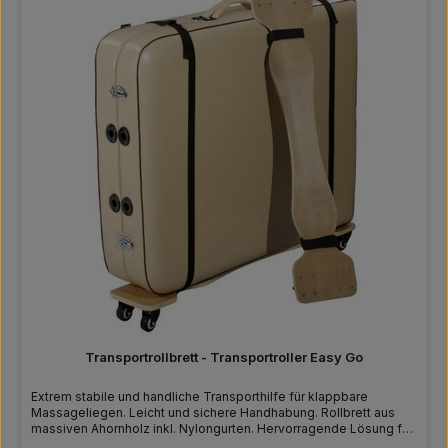
i
g
i
n
2
8
T
a
g
e
n
,
L
i
e
f
e
r
z
e
i
t
6
-
8
W
o
c
h
e
Transportrollbrett - Transportroller Easy Go
n
Extrem stabile und handliche Transporthilfe für klappbare
Massageliegen. Leicht und sichere Handhabung. Rollbrett aus
massiven Ahornholz inkl. Nylongurten. Hervorragende Lösung für
mehr Unabhängigkeit.