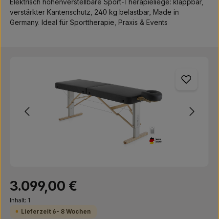
Elektrisch höhenverstellbare Sport-Therapieliege: klappbar,
verstärkter Kantenschutz, 240 kg belastbar, Made in
Germany. Ideal für Sporttherapie, Praxis & Events
Bildergalerie überspringen
Regulärer Preis:
3.099,00 €
Inhalt:
1
Lieferzeit 6- 8 Wochen