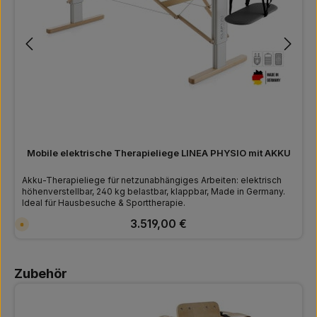
Mobile elektrische Therapieliege LINEA PHYSIO mit AKKU
Akku-Therapieliege für netzunabhängiges Arbeiten: elektrisch
höhenverstellbar, 240 kg belastbar, klappbar, Made in Germany.
Ideal für Hausbesuche & Sporttherapie.
Regulärer Preis:
3.519,00 €
V
e
r
s
a
Produktgalerie überspringen
n
Zubehör
d
f
e
r
t