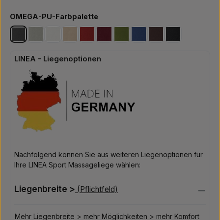
auswählen
OMEGA-PU-Farbpalette
OMEGA-PU-graphit
OMEGA-PU-hellgrau
OMGEA-PU-weiss
OMEGA-PU-beige
OMEGA-PU-rot
OMEGA-PU-bordeaux
OMEGA-PU-tanne
OMEGA-PU-marine
OMEGA-PU-nuss
OMEGA-PU-sc
LINEA - Liegenoptionen
Nachfolgend können Sie aus weiteren Liegenoptionen für
Ihre LINEA Sport Massageliege wählen:
Liegenbreite >
(Pflichtfeld)
Mehr Liegenbreite > mehr Möglichkeiten > mehr Komfort