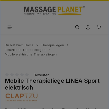
Zum Hauptinhalt springen
Waren
Du bist hier:
Home
Therapieliegen
Elektrische Therapieliegen
Mobile elektrische Therapieliegen
Bewerten
Mobile Therapieliege LINEA Sport
Durchschnittliche Bewertung von 0 von 5 Sternen
elektrisch