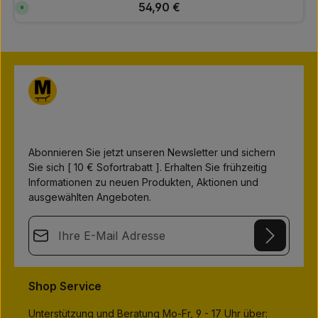
Regulärer Preis:
54,90 €
S
o
f
o
r
t
v
e
r
f
ü
g
b
a
r
,
L
Abonnieren Sie jetzt unseren Newsletter und sichern
i
e
Sie sich [ 10 € Sofortrabatt ]. Erhalten Sie frühzeitig
f
e
Informationen zu neuen Produkten, Aktionen und
r
z
ausgewählten Angeboten.
e
i
t
E-Mail-Adresse*
:
1
-
3
This site is protected by
Friendly Captcha
and its
Privacy Policy
T
Datenschutz
a
and
Terms of Use
apply.
Die mit einem Stern (*) markierten Felder sind
g
Shop Service
e
Ich habe die
Datenschutzbestimmungen
zur Kenntnis
Pflichtfelder.
genommen und die
AGB
gelesen und bin mit ihnen
Unterstützung und Beratung Mo-Fr, 9 - 17 Uhr über: