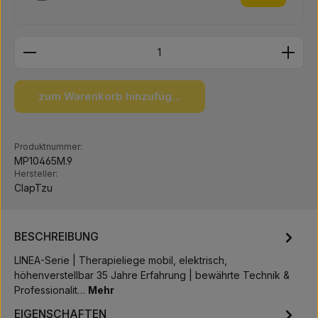
Produkt Anzahl: Gib den gewünschten Wert ein ode
zum Warenkorb hinzufügen
Produktnummer:
MP10465M.9
Hersteller:
ClapTzu
BESCHREIBUNG
LINEA-Serie | Therapieliege mobil, elektrisch,
höhenverstellbar 35 Jahre Erfahrung | bewährte Technik &
Professionalit…
Mehr
EIGENSCHAFTEN