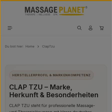
Zum Hauptinhalt springen
Waren
Du bist hier:
Home
ClapTzu
HERSTELLERPROFIL & MARKENKOMPETENZ
CLAP TZU – Marke,
Herkunft & Besonderheiten
CLAP TZU steht für professionelle Massage-
und Therapielösungen mit klarer deutscher