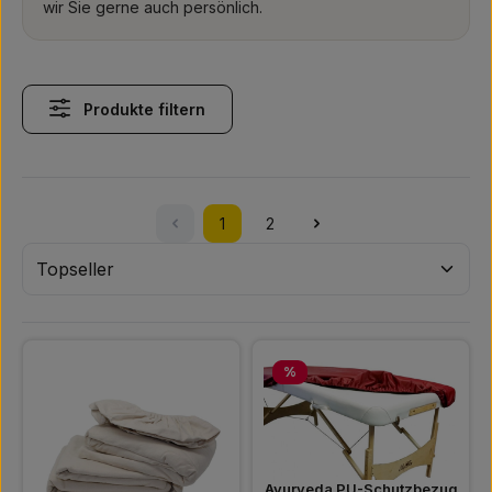
wir Sie gerne auch persönlich.
Produkte filtern
1
2
Seite
Seite
Rabatt
%
Ayurveda PU-Schutzbezug