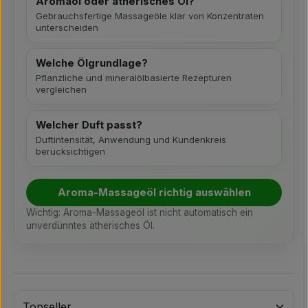
Aromaöl oder ätherisches Öl?
Gebrauchsfertige Massageöle klar von Konzentraten
unterscheiden
Welche Ölgrundlage?
Pflanzliche und mineralölbasierte Rezepturen
vergleichen
Welcher Duft passt?
Duftintensität, Anwendung und Kundenkreis
berücksichtigen
Aroma-Massageöl richtig auswählen
Wichtig: Aroma-Massageöl ist nicht automatisch ein
unverdünntes ätherisches Öl.