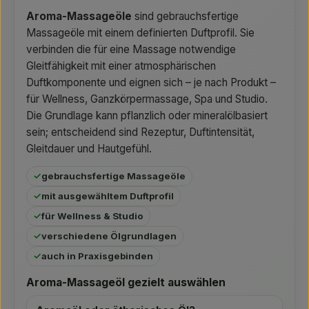
Aroma-Massageöle
sind gebrauchsfertige
Massageöle mit einem definierten Duftprofil. Sie
verbinden die für eine Massage notwendige
Gleitfähigkeit mit einer atmosphärischen
Duftkomponente und eignen sich – je nach Produkt –
für Wellness, Ganzkörpermassage, Spa und Studio.
Die Grundlage kann pflanzlich oder mineralölbasiert
sein; entscheidend sind Rezeptur, Duftintensität,
Gleitdauer und Hautgefühl.
gebrauchsfertige Massageöle
mit ausgewähltem Duftprofil
für Wellness & Studio
verschiedene Ölgrundlagen
auch in Praxisgebinden
Aroma-Massageöl gezielt auswählen