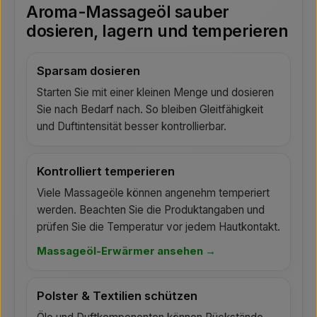
Aroma-Massageöl sauber
dosieren, lagern und temperieren
Sparsam dosieren
Starten Sie mit einer kleinen Menge und dosieren
Sie nach Bedarf nach. So bleiben Gleitfähigkeit
und Duftintensität besser kontrollierbar.
Kontrolliert temperieren
Viele Massageöle können angenehm temperiert
werden. Beachten Sie die Produktangaben und
prüfen Sie die Temperatur vor jedem Hautkontakt.
Massageöl-Erwärmer ansehen →
Polster & Textilien schützen