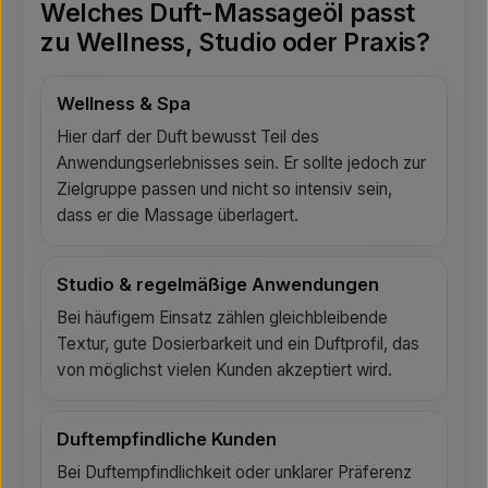
Welches Duft-Massageöl passt
zu Wellness, Studio oder Praxis?
Wellness & Spa
Hier darf der Duft bewusst Teil des
Anwendungserlebnisses sein. Er sollte jedoch zur
Zielgruppe passen und nicht so intensiv sein,
dass er die Massage überlagert.
Studio & regelmäßige Anwendungen
Bei häufigem Einsatz zählen gleichbleibende
Textur, gute Dosierbarkeit und ein Duftprofil, das
von möglichst vielen Kunden akzeptiert wird.
Duftempfindliche Kunden
Bei Duftempfindlichkeit oder unklarer Präferenz