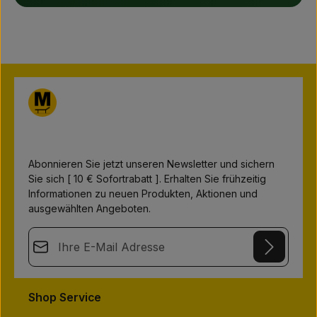
Abonnieren Sie jetzt unseren Newsletter und sichern
Sie sich [ 10 € Sofortrabatt ]. Erhalten Sie frühzeitig
Informationen zu neuen Produkten, Aktionen und
ausgewählten Angeboten.
E-Mail-Adresse*
This site is protected by
Friendly Captcha
and its
Privacy Policy
Datenschutz
and
Terms of Use
apply.
Die mit einem Stern (*) markierten Felder sind
Shop Service
Ich habe die
Datenschutzbestimmungen
zur Kenntnis
Pflichtfelder.
genommen und die
AGB
gelesen und bin mit ihnen