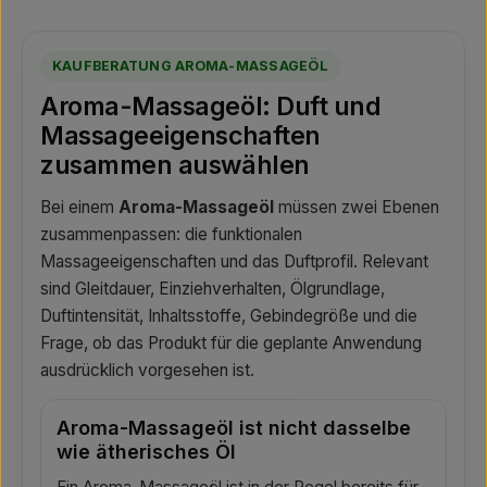
g
g
b
b
a
a
r
r
,
,
KAUFBERATUNG AROMA-MASSAGEÖL
L
L
i
i
Aroma-Massageöl: Duft und
e
e
f
f
e
e
Massageeigenschaften
r
r
z
z
zusammen auswählen
e
e
i
i
t
t
:
:
Bei einem
Aroma-Massageöl
müssen zwei Ebenen
2
2
-
-
zusammenpassen: die funktionalen
4
4
T
T
Massageeigenschaften und das Duftprofil. Relevant
a
a
g
g
sind Gleitdauer, Einziehverhalten, Ölgrundlage,
e
e
Duftintensität, Inhaltsstoffe, Gebindegröße und die
Frage, ob das Produkt für die geplante Anwendung
ausdrücklich vorgesehen ist.
Aroma-Massageöl ist nicht dasselbe
wie ätherisches Öl
Ein Aroma-Massageöl ist in der Regel bereits für