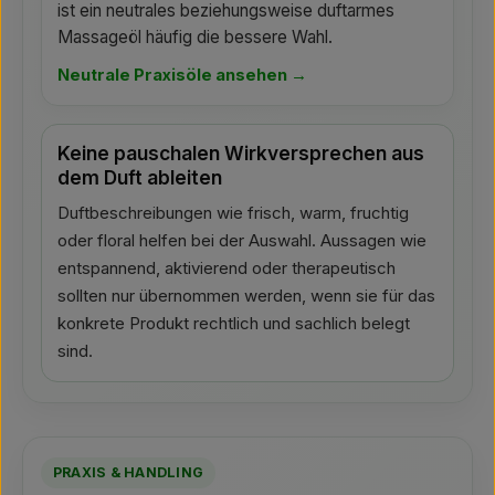
ist ein neutrales beziehungsweise duftarmes
Massageöl häufig die bessere Wahl.
Neutrale Praxisöle ansehen →
Keine pauschalen Wirkversprechen aus
dem Duft ableiten
Duftbeschreibungen wie frisch, warm, fruchtig
oder floral helfen bei der Auswahl. Aussagen wie
entspannend, aktivierend oder therapeutisch
sollten nur übernommen werden, wenn sie für das
konkrete Produkt rechtlich und sachlich belegt
sind.
PRAXIS & HANDLING