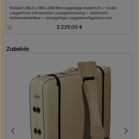
Mobile LINEA LOMI LOMI Massageliege elektrisch ✓ ovale
Liegenform mit weicher Luxuspolsterung ✓ elektrisch
höhenverstellbar ✓ einzigartige Liegenkonfiguration mit
elektrischer Höhenverstellung u.v.m.
Regulärer Preis:
3.229,00 €
S
o
f
o
r
Produktgalerie überspringen
t
Zubehör
v
e
r
f
ü
g
b
a
r
,
L
i
e
f
e
r
z
e
i
t
:
6
-
8
W