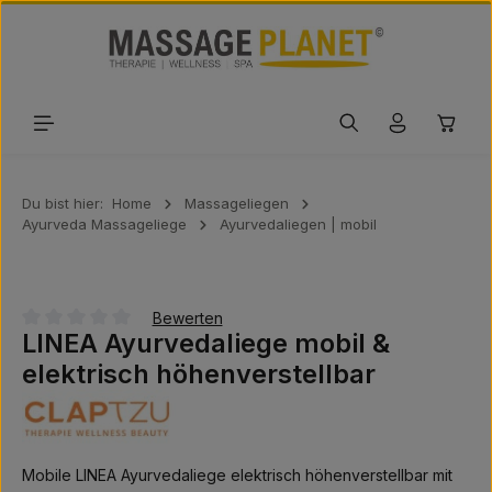
Zum Hauptinhalt springen
Waren
Du bist hier:
Home
Massageliegen
Ayurveda Massageliege
Ayurvedaliegen | mobil
Bewerten
LINEA Ayurvedaliege mobil &
Durchschnittliche Bewertung von 0 von 5 Sternen
elektrisch höhenverstellbar
Mobile LINEA Ayurvedaliege elektrisch höhenverstellbar mit