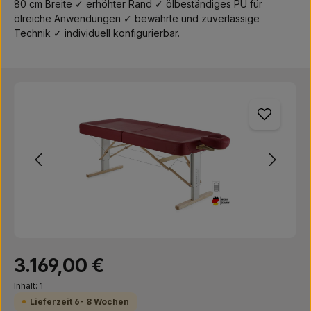
80 cm Breite ✓ erhöhter Rand ✓ ölbeständiges PU für
ölreiche Anwendungen ✓ bewährte und zuverlässige
Technik ✓ individuell konfigurierbar.
Bildergalerie überspringen
Regulärer Preis:
3.169,00 €
Inhalt:
1
Lieferzeit 6- 8 Wochen