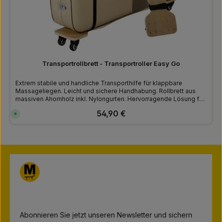
o
c
h
e
n
Transportrollbrett - Transportroller Easy Go
Extrem stabile und handliche Transporthilfe für klappbare
Massageliegen. Leicht und sichere Handhabung. Rollbrett aus
massiven Ahornholz inkl. Nylongurten. Hervorragende Lösung für
mehr Unabhängigkeit.
Regulärer Preis:
54,90 €
S
o
f
o
r
t
v
e
r
f
ü
g
b
a
r
,
L
Abonnieren Sie jetzt unseren Newsletter und sichern
i
e