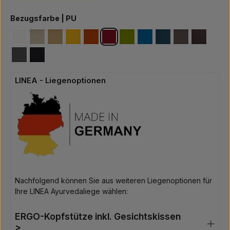
auswählen
Bezugsfarbe | PU
PU-weiss
PU-perle
PU-düne
PU-sonne
PU-mandarine
PU-weinrot
PU-gras
PU-azur
PU-saphir
PU-meteor
PU-scho
PU-graphit
PU-tiefschwarz
LINEA - Liegenoptionen
Nachfolgend können Sie aus weiteren Liegenoptionen für
Ihre LINEA Ayurvedaliege wählen:
ERGO-Kopfstütze inkl. Gesichtskissen
>