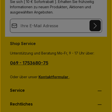
Sie sich [ 10 € Sofortrabatt ]. Erhalten Sie frühzeitig
f
e
Informationen zu neuen Produkten, Aktionen und
r
z
ausgewählten Angeboten.
e
i
t
E-Mail-Adresse*
:
1
-
3
This site is protected by
Friendly Captcha
and its
Privacy Policy
T
Datenschutz
a
and
Terms of Use
apply.
Die mit einem Stern (*) markierten Felder sind
g
Shop Service
e
Ich habe die
Datenschutzbestimmungen
zur Kenntnis
Pflichtfelder.
genommen und die
AGB
gelesen und bin mit ihnen
Unterstützung und Beratung Mo-Fr, 9 - 17 Uhr über:
einverstanden.
*
069 - 1753680-75
Oder über unser
Kontaktformular
.
Service
Rechtliches