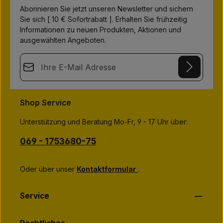
L
i
Abonnieren Sie jetzt unseren Newsletter und sichern
e
Sie sich [ 10 € Sofortrabatt ]. Erhalten Sie frühzeitig
f
e
Informationen zu neuen Produkten, Aktionen und
r
z
ausgewählten Angeboten.
e
i
t
E-Mail-Adresse*
:
1
-
3
This site is protected by
Friendly Captcha
and its
Privacy Policy
T
Datenschutz
a
and
Terms of Use
apply.
g
Die mit einem Stern (*) markierten Felder sind
Shop Service
e
Ich habe die
Datenschutzbestimmungen
zur Kenntnis
Pflichtfelder.
genommen und die
AGB
gelesen und bin mit ihnen
Unterstützung und Beratung Mo-Fr, 9 - 17 Uhr über:
einverstanden.
*
069 - 1753680-75
Oder über unser
Kontaktformular
.
Service