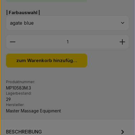
auswählen
| Farbauswahl |
Produkt Anzahl: Gib den gewünschten Wert ein ode
zum Warenkorb hinzufügen
Produktnummer:
MP10583M.3
Lagerbestand:
29
Hersteller:
Master Massage Equipment
BESCHREIBUNG