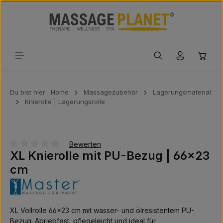
Zum Hauptinhalt springen
Waren
Du bist hier:
Home
Massagezubehör
Lagerungsmaterial
Knierolle | Lagerungsrolle
Bewerten
XL Knierolle mit PU-Bezug | 66×23
Durchschnittliche Bewertung von 0 von 5 Sternen
cm
XL Vollrolle 66×23 cm mit wasser- und ölresistentem PU-
Bezug. Abriebfest, pflegeleicht und ideal für