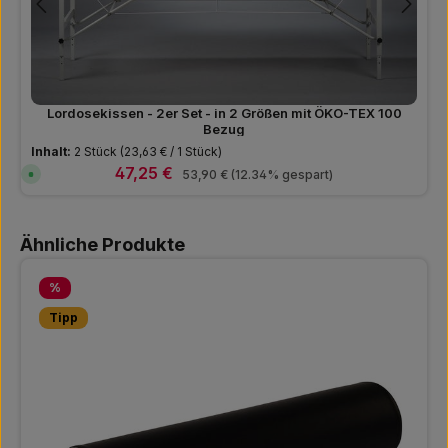
Lordosekissen - 2er Set - in 2 Größen mit ÖKO-TEX 100
Bezug
Inhalt:
2 Stück
(23,63 € / 1 Stück)
Verkaufspreis:
47,25 €
Regulärer Preis:
S
53,90 €
(12.34% gespart)
o
f
o
r
Produktgalerie überspringen
t
Ähnliche Produkte
v
e
r
f
Rabatt
%
ü
g
b
Tipp
a
r
,
L
i
e
f
e
r
z