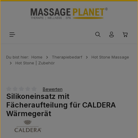
Zum Hauptinhalt springen
Waren
Du bist hier:
Home
Therapiebedarf
Hot Stone Massage
Hot Stone | Zubehör
Bewerten
Silikoneinsatz mit
Durchschnittliche Bewertung von 0 von 5 Sternen
Fächeraufteilung für CALDERA
Wärmegerät