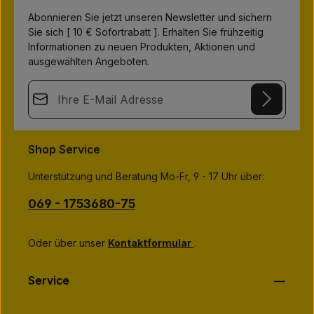
L
i
Abonnieren Sie jetzt unseren Newsletter und sichern
e
Sie sich [ 10 € Sofortrabatt ]. Erhalten Sie frühzeitig
f
e
Informationen zu neuen Produkten, Aktionen und
r
z
ausgewählten Angeboten.
e
i
t
E-Mail-Adresse*
:
1
-
3
This site is protected by
Friendly Captcha
and its
Privacy Policy
T
Datenschutz
a
and
Terms of Use
apply.
g
Die mit einem Stern (*) markierten Felder sind
Shop Service
e
Ich habe die
Datenschutzbestimmungen
zur Kenntnis
Pflichtfelder.
genommen und die
AGB
gelesen und bin mit ihnen
Unterstützung und Beratung Mo-Fr, 9 - 17 Uhr über:
einverstanden.
*
069 - 1753680-75
Oder über unser
Kontaktformular
.
Service