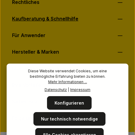
Rechtliches
Kaufberatung & Schnellhilfe
Für Anwender
Hersteller & Marken
Über MASSAGE-PLANET
Diese Website verwendet Cookies, um eine
bestmögliche Erfahrung bieten zu können.
Mehr Informationen ...
Ihre Vorteile
Datenschutz
|
Impressum
Sicher Einkaufen
Konfigurieren
Folge uns
Nur technisch notwendige
Alle Cookies akzeptieren