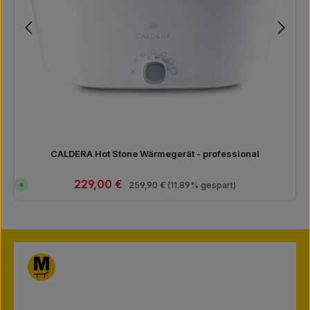
CALDERA Hot Stone Wärmegerät - professional
Verkaufspreis:
229,00 €
Regulärer Preis:
S
259,90 €
(11.89% gespart)
o
f
o
r
t
v
e
r
f
ü
g
b
a
r
,