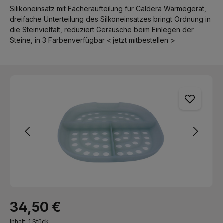
Silikoneinsatz mit Fächeraufteilung für Caldera Wärmegerät,
dreifache Unterteilung des Silkoneinsatzes bringt Ordnung in
die Steinvielfalt, reduziert Geräusche beim Einlegen der
Steine, in 3 Farbenverfügbar < jetzt mitbestellen >
Bildergalerie überspringen
Regulärer Preis:
34,50 €
Inhalt:
1 Stück