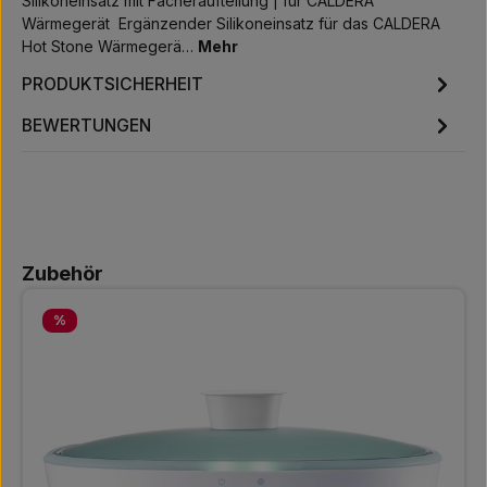
Silikoneinsatz mit Fächeraufteilung | für CALDERA
Wärmegerät Ergänzender Silikoneinsatz für das CALDERA
Hot Stone Wärmegerä…
Mehr
PRODUKTSICHERHEIT
BEWERTUNGEN
Produktgalerie überspringen
Zubehör
Rabatt
%