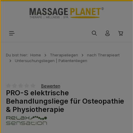
Zum Hauptinhalt springen
Waren
Du bist hier:
Home
Therapieliegen
nach Therapieart
Untersuchungsliegen | Patientenliegen
Bewerten
PRO-S elektrische
Durchschnittliche Bewertung von 0 von 5 Sternen
Behandlungsliege für Osteopathie
& Physiotherapie