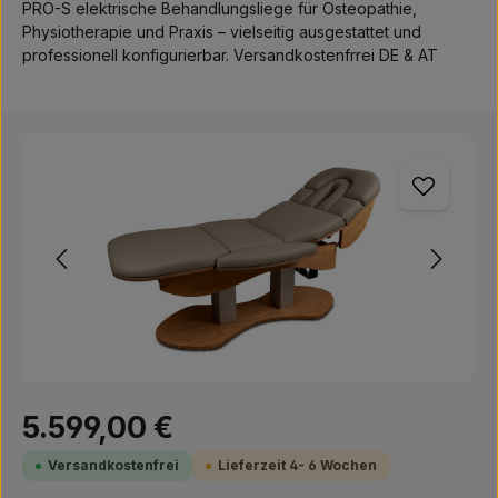
PRO-S elektrische Behandlungsliege für Osteopathie,
Physiotherapie und Praxis – vielseitig ausgestattet und
professionell konfigurierbar. Versandkostenfrrei DE & AT
Bildergalerie überspringen
Regulärer Preis:
5.599,00 €
Versandkostenfrei
Lieferzeit 4- 6 Wochen