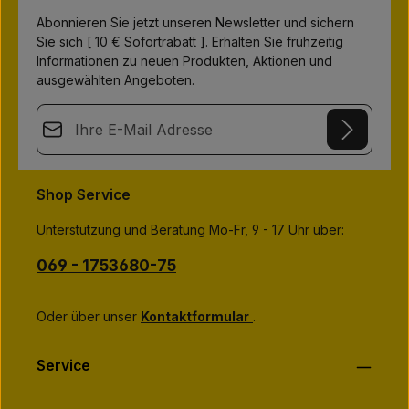
Abonnieren Sie jetzt unseren Newsletter und sichern
Sie sich [ 10 € Sofortrabatt ]. Erhalten Sie frühzeitig
Informationen zu neuen Produkten, Aktionen und
ausgewählten Angeboten.
E-Mail-Adresse*
This site is protected by
Friendly Captcha
and its
Privacy Policy
Datenschutz
and
Terms of Use
apply.
Die mit einem Stern (*) markierten Felder sind
Shop Service
Ich habe die
Datenschutzbestimmungen
zur Kenntnis
Pflichtfelder.
genommen und die
AGB
gelesen und bin mit ihnen
Unterstützung und Beratung Mo-Fr, 9 - 17 Uhr über:
einverstanden.
*
069 - 1753680-75
Oder über unser
Kontaktformular
.
Service