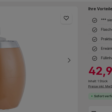
Ihre Vorteil
*** si
Flasch
Prakti
Erwärm
Füllin
Verkaufspreis:
42,
Inhalt:
1 Stück
Preise inkl. Mw
Sofort verf
Produkt 