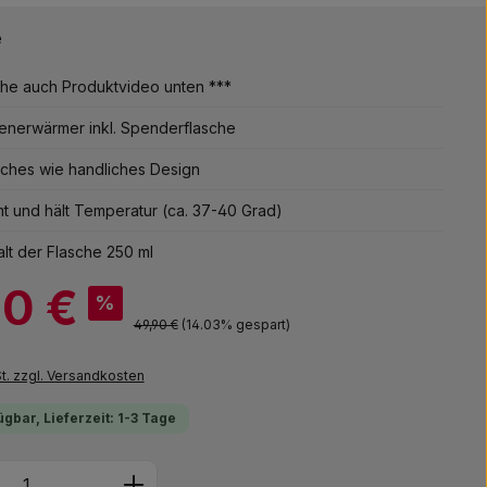
e
ehe auch Produktvideo unten ***
enerwärmer inkl. Spenderflasche
sches wie handliches Design
t und hält Temperatur (ca. 37-40 Grad)
halt der Flasche 250 ml
90 €
%
Regulärer Preis:
49,90 €
(14.03% gespart)
St. zzgl. Versandkosten
ügbar, Lieferzeit: 1-3 Tage
Anzahl: Gib den gewünschten Wert ein 