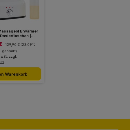
Massageöl Erwärmer
3 Dosierflaschen |
aschenerwärmer
 €
reis:
Regulärer Preis:
129,90 €
(23.09%
gespart)
MwSt. zzgl.
en
den Warenkorb