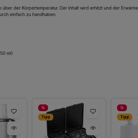
ber der Körpertemperatur. Der Inhalt wird erhitzt und der Erwärme
durch einfach zu handhaben.
250 ml)
Rabatt
Rabatt
%
%
Tipp
Tipp