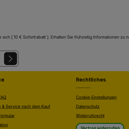
t
t
:
:
1
1
-
-
3
3
T
T
a
a
g
g
e
e
 sich [ 10 € Sofortrabatt ]. Erhalten Sie frühzeitig Informationen 
y
and
Terms of Use
apply.
er.
ce
Rechtliches
 FAQ
Cookie-Einstellungen
e & Service nach dem Kauf
Datenschutz
formular
Widerrufsrecht
tion
Vertrag widerrufen