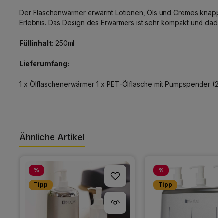
Der Flaschenwärmer erwärmt Lotionen, Öls und Cremes knapp ü
Erlebnis. Das Design des Erwärmers ist sehr kompakt und da
Füllinhalt:
250ml
Lieferumfang:
1 x Ölflaschenerwärmer 1 x PET-Ölflasche mit Pumpspender (
Ähnliche Artikel
Produktgalerie überspringen
Rabatt
Rabatt
%
%
Tipp
Tipp