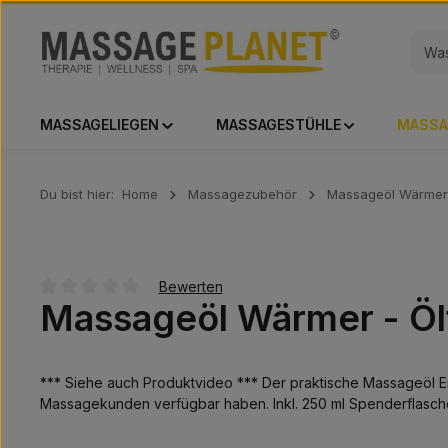
 Hauptinhalt springen
Zur Suche springen
Zur Hauptnavigation springen
MASSAGELIEGEN
MASSAGESTÜHLE
MASSA
Du bist hier:
Home
Massagezubehör
Massageöl Wärmer
Bewerten
Massageöl Wärmer - Öl
Durchschnittliche Bewertung von 0 von 5 Sternen
*** Siehe auch Produktvideo *** Der praktische Massageöl Erw
Massagekunden verfügbar haben. Inkl. 250 ml Spenderflasch