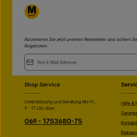
t
t
:
:
1
1
-
-
3
3
T
T
a
a
g
g
e
e
Abonnieren Sie jetzt unseren Newsletter und sichern Sie
Angeboten.
E-Mail-Adresse*
This site is protected by
Friendly Captcha
and its
Privacy Polic
Datenschutz
Die mit einem Stern (*) markierten Felder sind Pflichtfeld
Shop Service
Servi
Ich habe die
Datenschutzbestimmungen
zur Kenntnis
genommen und die
AGB
gelesen und bin mit ihnen
einverstanden.
*
Unterstützung und Beratung Mo-Fr,
Hilfe &
9 - 17 Uhr über:
Garanti
069 - 1753680-75
Kontakt
Reklama