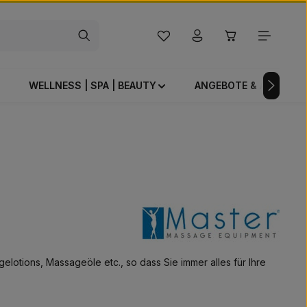
Du hast 0 Produkte auf dem Mer
Warenkorb enthä
WELLNESS | SPA | BEAUTY
ANGEBOTE & AKTIONE
lotions, Massageöle etc., so dass Sie immer alles für Ihre