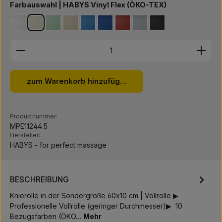
auswählen
Farbauswahl | HABYS Vinyl Flex (ÖKO-TEX)
weiß
elfenbein
hellgrün *** Bestseller ***
blau
beige *** Bestseller ***
navy blau *** Bestseller ***
rot
grau
schwarz
Produkt Anzahl: Gib den gewünschten Wert ein ode
zum Warenkorb hinzufügen
Produktnummer:
MPE11244.5
Hersteller:
HABYS - for perfect massage
BESCHREIBUNG
Knierolle in der Sondergröße 60x10 cm | Vollrolle ▶
Professionelle Vollrolle (geringer Durchmesser)▶ 10
Bezugsfarben (ÖKO…
Mehr