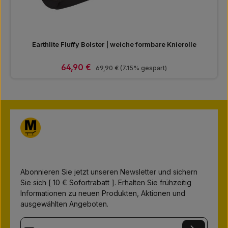
Earthlite Fluffy Bolster | weiche formbare Knierolle
Verkaufspreis:
64,90 €
Regulärer Preis:
69,90 €
(7.15% gespart)
Abonnieren Sie jetzt unseren Newsletter und sichern
Sie sich [ 10 € Sofortrabatt ]. Erhalten Sie frühzeitig
Informationen zu neuen Produkten, Aktionen und
ausgewählten Angeboten.
E-Mail-Adresse*