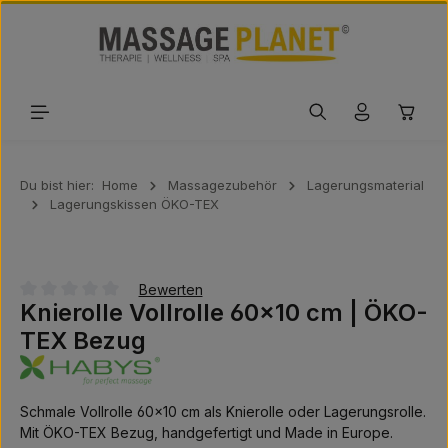
Zum Hauptinhalt springen
Waren
Du bist hier:
Home
Massagezubehör
Lagerungsmaterial
Lagerungskissen ÖKO-TEX
Bewerten
Knierolle Vollrolle 60×10 cm | ÖKO-
Durchschnittliche Bewertung von 0 von 5 Sternen
TEX Bezug
Schmale Vollrolle 60×10 cm als Knierolle oder Lagerungsrolle.
Mit ÖKO-TEX Bezug, handgefertigt und Made in Europe.