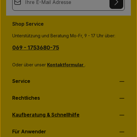
This site is protected by
Friendly Captcha
and its
Privacy Policy
Datenschutz
and
Terms of Use
apply.
Die mit einem Stern (*) markierten Felder sind
Shop Service
Ich habe die
Datenschutzbestimmungen
zur Kenntnis
Pflichtfelder.
genommen und die
AGB
gelesen und bin mit ihnen
Unterstützung und Beratung Mo-Fr, 9 - 17 Uhr über:
einverstanden.
*
069 - 1753680-75
Oder über unser
Kontaktformular
.
Service
Rechtliches
Kaufberatung & Schnellhilfe
Für Anwender