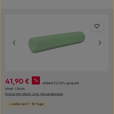
Bildergalerie überspringen
Verkaufspreis:
41,90 €
%
Regulärer Preis:
47,90 €
(12.53% gespart)
Inhalt:
1 Stück
Preise inkl. MwSt. zzgl. Versandkosten
Lieferzeit 7- 15 Tage