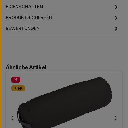
EIGENSCHAFTEN
PRODUKTSICHERHEIT
BEWERTUNGEN
Produktgalerie überspringen
Ähnliche Artikel
Rabatt
%
Tipp