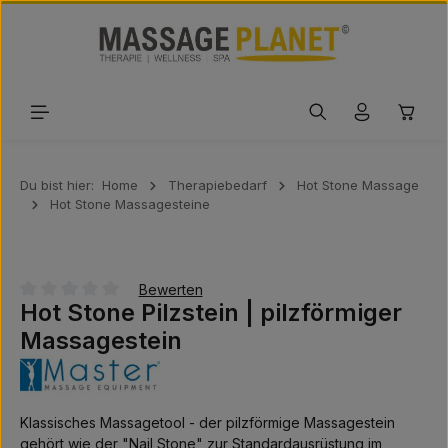
Zum Hauptinhalt springen
Waren
Du bist hier:
Home
Therapiebedarf
Hot Stone Massage
Hot Stone Massagesteine
Bewerten
Hot Stone Pilzstein | pilzförmiger
Durchschnittliche Bewertung von 0 von 5 Sternen
Massagestein
Klassisches Massagetool - der pilzförmige Massagestein
gehört wie der "Nail Stone" zur Standardausrüstung im