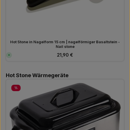
Hot Stone in Nagelform 15 cm | nagelförmiger Basaltstein -
Nail stone
Regulärer Preis:
21,90 €
S
o
f
o
r
Produktgalerie überspringen
t
Hot Stone Wärmegeräte
v
e
r
f
Rabatt
%
ü
g
b
a
r
,
L
i
e
f
e
r