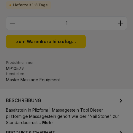
Lieferzeit 1-3 Tage
Produkt Anzahl: Gib den gewünschten Wert ein ode
zum Warenkorb hinzufügen
Produktnummer:
MP10579
Hersteller:
Master Massage Equipment
BESCHREIBUNG
Basaltstein in Pilzform | Massagestein Tool Dieser
pilzförmige Massagestein gehört wie der "Nail Stone" zur
Standardausrüst…
Mehr
PRODUKTSICHERHEIT