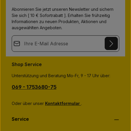
,
L
i
Abonnieren Sie jetzt unseren Newsletter und sichern
e
Sie sich [ 10 € Sofortrabatt ]. Erhalten Sie frühzeitig
f
e
Informationen zu neuen Produkten, Aktionen und
r
z
ausgewählten Angeboten.
e
i
t
E-Mail-Adresse*
:
7
-
1
This site is protected by
Friendly Captcha
and its
Privacy Policy
5
Datenschutz
T
and
Terms of Use
apply.
a
Die mit einem Stern (*) markierten Felder sind
Shop Service
g
Ich habe die
Datenschutzbestimmungen
zur Kenntnis
Pflichtfelder.
e
genommen und die
AGB
gelesen und bin mit ihnen
Unterstützung und Beratung Mo-Fr, 9 - 17 Uhr über:
einverstanden.
*
069 - 1753680-75
Oder über unser
Kontaktformular
.
Service