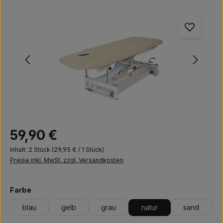
Bildergalerie überspringen
Regulärer Preis:
59,90 €
Inhalt:
2 Stück
(29,95 € / 1 Stück)
Preise inkl. MwSt. zzgl. Versandkosten
auswählen
Farbe
blau
gelb
grau
natur
sand