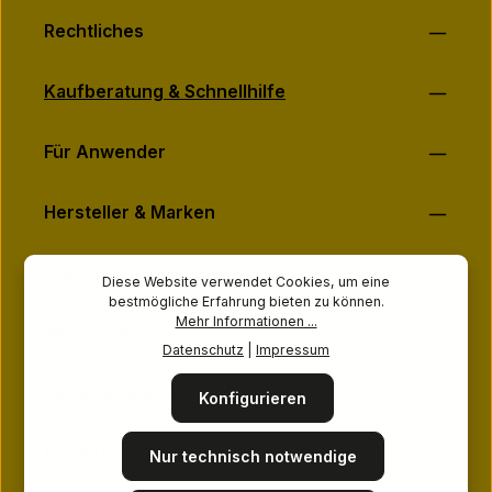
Rechtliches
Kaufberatung & Schnellhilfe
Für Anwender
Hersteller & Marken
Über MASSAGE-PLANET
Diese Website verwendet Cookies, um eine
bestmögliche Erfahrung bieten zu können.
Mehr Informationen ...
Ihre Vorteile
Datenschutz
|
Impressum
Sicher Einkaufen
Konfigurieren
Folge uns
Nur technisch notwendige