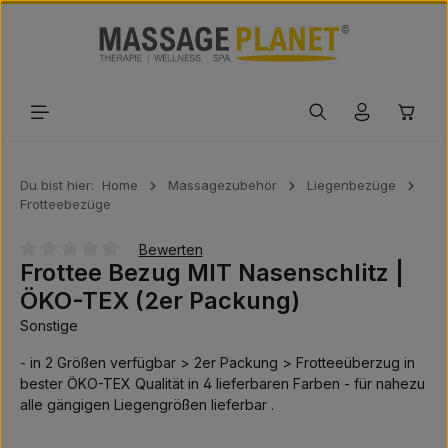
Zum Hauptinhalt springen
Waren
Du bist hier:
Home
Massagezubehör
Liegenbezüge
Frotteebezüge
Bewerten
Frottee Bezug MIT Nasenschlitz |
Durchschnittliche Bewertung von 0 von 5 Sternen
ÖKO-TEX (2er Packung)
Sonstige
- in 2 Größen verfügbar > 2er Packung > Frotteeüberzug in
bester ÖKO-TEX Qualität in 4 lieferbaren Farben - für nahezu
alle gängigen Liegengrößen lieferbar .