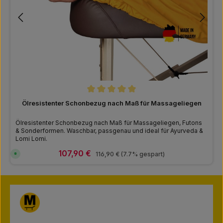
Durchschnittliche Bewertung von 5 von 5
Ölresistenter Schonbezug nach Maß für Massageliegen
Ölresistenter Schonbezug nach Maß für Massageliegen, Futons
& Sonderformen. Waschbar, passgenau und ideal für Ayurveda &
Lomi Lomi.
Verkaufspreis:
107,90 €
Regulärer Preis:
S
116,90 €
(7.7% gespart)
o
f
o
r
t
v
e
r
f
ü
g