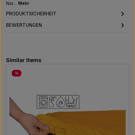
Nas…
Mehr
PRODUKTSICHERHEIT
BEWERTUNGEN
Produktgalerie überspringen
Similar Items
Rabatt
%