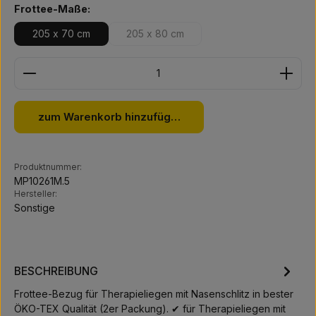
auswählen
Frottee-Maße:
205 x 70 cm
205 x 80 cm
(Diese Option ist zurzeit nicht verfügba
Produkt Anzahl: Gib den gewünschten Wert ein ode
zum Warenkorb hinzufügen
Produktnummer:
MP10261M.5
Hersteller:
Sonstige
BESCHREIBUNG
Frottee-Bezug für Therapieliegen mit Nasenschlitz in bester
ÖKO-TEX Qualität (2er Packung). ✔ für Therapieliegen mit