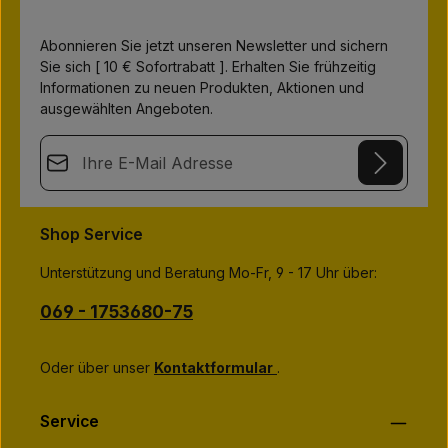
b
a
r
,
Abonnieren Sie jetzt unseren Newsletter und sichern
L
i
Sie sich [ 10 € Sofortrabatt ]. Erhalten Sie frühzeitig
e
Informationen zu neuen Produkten, Aktionen und
f
e
ausgewählten Angeboten.
r
z
e
E-Mail-Adresse*
i
t
:
7
-
This site is protected by
Friendly Captcha
and its
Privacy Policy
1
Datenschutz
and
Terms of Use
apply.
5
Die mit einem Stern (*) markierten Felder sind
T
Shop Service
Ich habe die
Datenschutzbestimmungen
zur Kenntnis
a
Pflichtfelder.
g
genommen und die
AGB
gelesen und bin mit ihnen
e
Unterstützung und Beratung Mo-Fr, 9 - 17 Uhr über:
einverstanden.
*
069 - 1753680-75
Oder über unser
Kontaktformular
.
Service