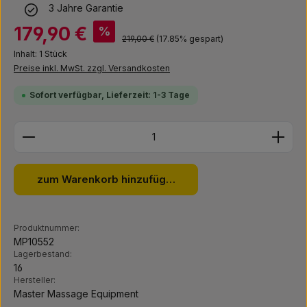
3 Jahre Garantie
Verkaufspreis:
179,90 €
%
Regulärer Preis:
219,00 €
(17.85% gespart)
Inhalt:
1 Stück
Preise inkl. MwSt. zzgl. Versandkosten
Sofort verfügbar, Lieferzeit: 1-3 Tage
Produkt Anzahl: Gib den gewünschten Wert ein ode
zum Warenkorb hinzufügen
Produktnummer:
MP10552
Lagerbestand:
16
Hersteller:
Master Massage Equipment