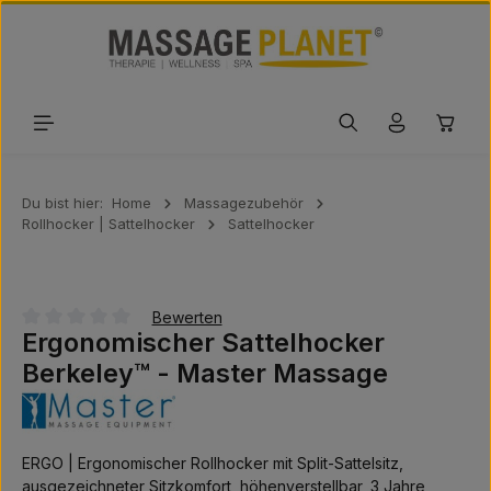
Zum Hauptinhalt springen
Waren
Du bist hier:
Home
Massagezubehör
Rollhocker | Sattelhocker
Sattelhocker
Bewerten
Ergonomischer Sattelhocker
Durchschnittliche Bewertung von 0 von 5 Sternen
Berkeley™ - Master Massage
ERGO | Ergonomischer Rollhocker mit Split-Sattelsitz,
ausgezeichneter Sitzkomfort, höhenverstellbar, 3 Jahre