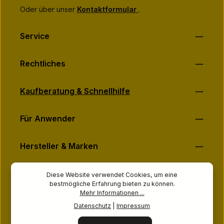
Oder über unser
Kontaktformular
.
Service
Rechtliches
Kaufberatung & Schnellhilfe
Für Anwender
Hersteller & Marken
Über MASSAGE-PLANET
Diese Website verwendet Cookies, um eine
bestmögliche Erfahrung bieten zu können.
Mehr Informationen ...
Ihre Vorteile
Datenschutz
|
Impressum