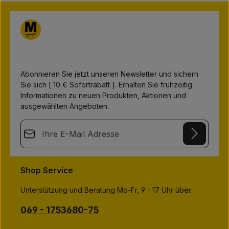
v
e
r
f
ü
g
b
a
r
,
L
i
Abonnieren Sie jetzt unseren Newsletter und sichern
e
Sie sich [ 10 € Sofortrabatt ]. Erhalten Sie frühzeitig
f
e
Informationen zu neuen Produkten, Aktionen und
r
z
ausgewählten Angeboten.
e
i
t
E-Mail-Adresse*
:
1
-
3
This site is protected by
Friendly Captcha
and its
Privacy Policy
T
Datenschutz
a
and
Terms of Use
apply.
g
Die mit einem Stern (*) markierten Felder sind
Shop Service
e
Ich habe die
Datenschutzbestimmungen
zur Kenntnis
Pflichtfelder.
genommen und die
AGB
gelesen und bin mit ihnen
Unterstützung und Beratung Mo-Fr, 9 - 17 Uhr über:
einverstanden.
*
069 - 1753680-75