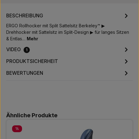
BESCHREIBUNG
ERGO Rollhocker mit Split Sattelsitz Berkeley™ ▶
Drehhocker mit Sattelsitz im Split-Design ▶ für langes Sitzen
& Entlas…
Mehr
VIDEO
1
PRODUKTSICHERHEIT
BEWERTUNGEN
Produktgalerie überspringen
Ähnliche Produkte
Rabatt
%