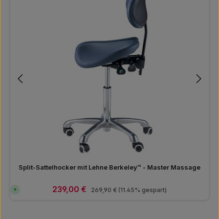
Split-Sattelhocker mit Lehne Berkeley™ - Master Massage
Verkaufspreis:
239,00 €
Regulärer Preis:
S
269,90 €
(11.45% gespart)
o
f
o
r
t