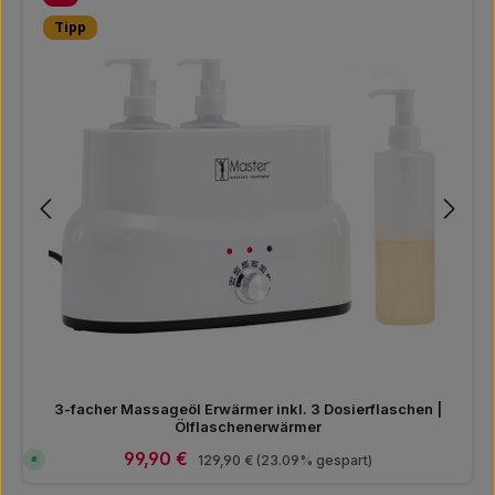
ü
g
b
Tipp
a
r
,
L
i
e
f
e
r
z
e
i
t
:
1
-
3
T
a
g
e
3-facher Massageöl Erwärmer inkl. 3 Dosierflaschen |
Ölflaschenerwärmer
Verkaufspreis:
99,90 €
Regulärer Preis:
S
129,90 €
(23.09% gespart)
o
f