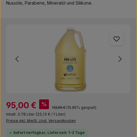
Nussöle, Parabene, Mineralöl und Silikone.
Bildergalerie überspringen
Verkaufspreis:
95,00 €
%
Regulärer Preis:
112,90 €
(15.85% gespart)
Inhalt:
3.78 Liter
(25,13 € / 1 Liter)
Preise inkl. MwSt. zzgl. Versandkosten
Sofort verfügbar, Lieferzeit: 1-3 Tage