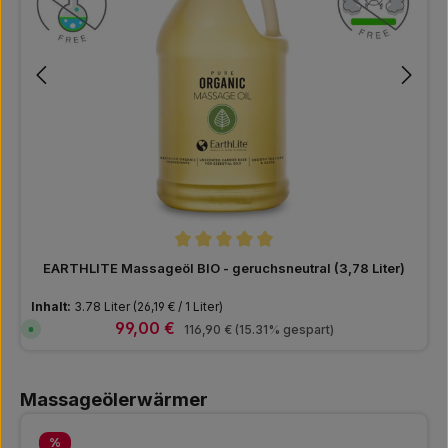
Durchschnittliche Bewertung von 5 von 5
EARTHLITE Massageöl BIO - geruchsneutral (3,78 Liter)
Inhalt:
3.78 Liter
(26,19 € / 1 Liter)
Verkaufspreis:
99,00 €
Regulärer Preis:
S
116,90 €
(15.31% gespart)
o
f
o
r
Produktgalerie überspringen
t
Massageölerwärmer
v
e
r
f
Rabatt
%