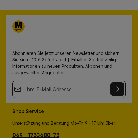
o
r
t
v
e
r
f
ü
g
b
a
r
,
L
i
Abonnieren Sie jetzt unseren Newsletter und sichern
e
Sie sich [ 10 € Sofortrabatt ]. Erhalten Sie frühzeitig
f
e
Informationen zu neuen Produkten, Aktionen und
r
z
ausgewählten Angeboten.
e
i
t
E-Mail-Adresse*
:
1
-
3
This site is protected by
Friendly Captcha
and its
Privacy Policy
T
Datenschutz
a
and
Terms of Use
apply.
g
Die mit einem Stern (*) markierten Felder sind
Shop Service
e
Ich habe die
Datenschutzbestimmungen
zur Kenntnis
Pflichtfelder.
genommen und die
AGB
gelesen und bin mit ihnen
Unterstützung und Beratung Mo-Fr, 9 - 17 Uhr über:
einverstanden.
*
069 - 1753680-75