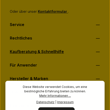
Oder über unser
Kontaktformular
.
Service
Rechtliches
Kaufberatung & Schnellhilfe
Für Anwender
Hersteller & Marken
Diese Website verwendet Cookies, um eine
bestmögliche Erfahrung bieten zu können.
Über MASSAGE-PLANET
Mehr Informationen ...
Datenschutz
|
Impressum
Ihre Vorteile