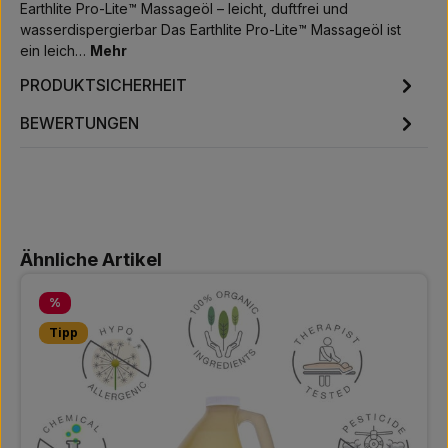
Earthlite Pro-Lite™ Massageöl – leicht, duftfrei und
wasserdispergierbar Das Earthlite Pro-Lite™ Massageöl ist
ein leich…
Mehr
PRODUKTSICHERHEIT
BEWERTUNGEN
Produktgalerie überspringen
Ähnliche Artikel
Rabatt
%
Tipp