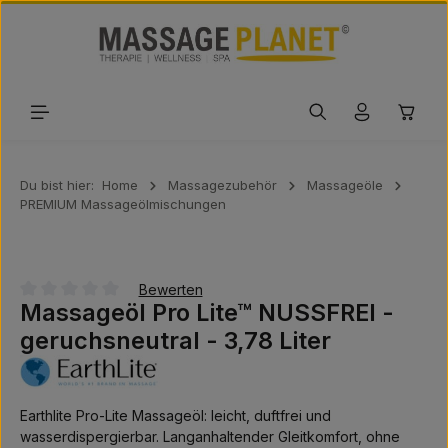
Zum Hauptinhalt springen
Waren
Du bist hier:
Home
Massagezubehör
Massageöle
PREMIUM Massageölmischungen
Bewerten
Massageöl Pro Lite™ NUSSFREI -
Durchschnittliche Bewertung von 0 von 5 Sternen
geruchsneutral - 3,78 Liter
Earthlite Pro-Lite Massageöl: leicht, duftfrei und
wasserdispergierbar. Langanhaltender Gleitkomfort, ohne