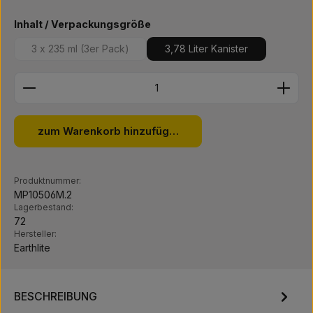
auswählen
Inhalt / Verpackungsgröße
3 x 235 ml (3er Pack)
3,78 Liter Kanister
(Diese Option ist zurzeit nicht verfügbar.)
Produkt Anzahl: Gib den gewünschten Wert ein ode
zum Warenkorb hinzufügen
Produktnummer:
MP10506M.2
Lagerbestand:
72
Hersteller:
Earthlite
BESCHREIBUNG