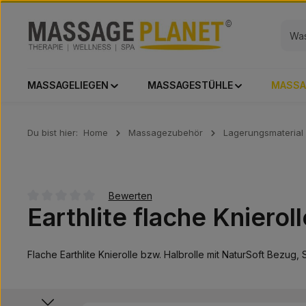
 Hauptinhalt springen
Zur Suche springen
Zur Hauptnavigation springen
MASSAGELIEGEN
MASSAGESTÜHLE
MASSA
Du bist hier:
Home
Massagezubehör
Lagerungsmaterial
Bewerten
Earthlite flache Knierol
Durchschnittliche Bewertung von 0 von 5 Sternen
Flache Earthlite Knierolle bzw. Halbrolle mit NaturSoft Bezug,