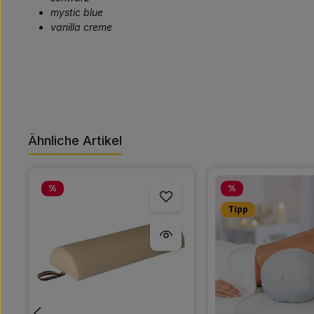
mystic blue
vanilla creme
Ähnliche Artikel
Produktgalerie überspringen
Rabatt
Rabatt
%
%
Tipp