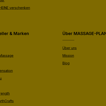
ter
EINE verschenken
eller & Marken
Über MASSAGE-PLA
Über uns
 Massage
Mission
Blog
ensation
u
trength
rthCrafts