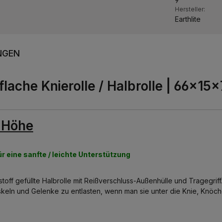
9
Hersteller:
Earthlite
NGEN
flache Knierolle / Halbrolle | 66×15
r Höhe
ür eine sanfte / leichte Unterstützung
mstoff gefüllte Halbrolle mit Reißverschluss-Außenhülle und Tragegriff
uskeln und Gelenke zu entlasten, wenn man sie unter die Knie, Knöc