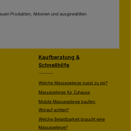
a
a
g
g
e
e
zu neuen Produkten, Aktionen und ausgewählten
Kaufberatung &
Schnellhilfe
Welche Massageliege passt zu mir?
Massageliege für Zuhause
Mobile Massageliege kaufen:
Worauf achten?
Welche Belastbarkeit braucht eine
Massageliege?