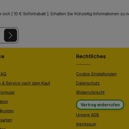
T
g
a
e
g
e
 sich [ 10 € Sofortrabatt ]. Erhalten Sie frühzeitig Informationen 
y
and
Terms of Use
apply.
er.
ce
Rechtliches
 FAQ
Cookie-Einstellungen
e & Service nach dem Kauf
Datenschutz
formular
Widerrufsrecht
tion
Vertrag widerrufen
dkosten
Unsere AGB
sarten
Impressum