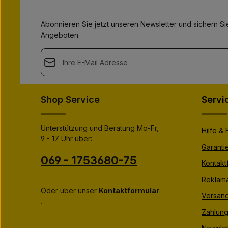
g
g
e
e
Abonnieren Sie jetzt unseren Newsletter und sichern Sie
Angeboten.
E-Mail-Adresse*
This site is protected by
Friendly Captcha
and its
Privacy Polic
Datenschutz
Die mit einem Stern (*) markierten Felder sind Pflichtfeld
Shop Service
Servi
Ich habe die
Datenschutzbestimmungen
zur Kenntnis
genommen und die
AGB
gelesen und bin mit ihnen
einverstanden.
*
Unterstützung und Beratung Mo-Fr,
Hilfe &
9 - 17 Uhr über:
Garanti
069 - 1753680-75
Kontakt
Reklama
Oder über unser
Kontaktformular
Versan
.
Zahlung