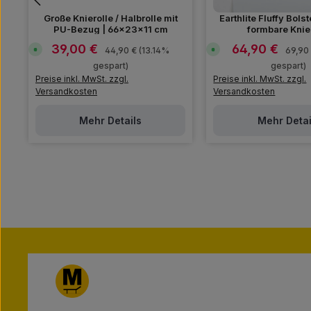
Große Knierolle / Halbrolle mit
Earthlite Fluffy Bols
PU-Bezug | 66×23×11 cm
formbare Knie
39,00 €
64,90 €
Verkaufspreis:
Verkaufspreis:
Regulärer Preis:
Regulä
S
S
44,90 €
(13.14%
69,90
o
o
f
gespart)
f
gespart)
o
o
Preise inkl. MwSt. zzgl.
Preise inkl. MwSt. zzgl.
r
r
t
t
Versandkosten
Versandkosten
v
v
e
e
r
r
Mehr Details
Mehr Detai
f
f
ü
ü
g
g
b
b
a
a
r
r
,
,
L
L
i
i
e
e
f
f
e
e
r
r
z
z
e
e
i
i
t
t
:
:
1
1
-
-
3
3
T
T
a
a