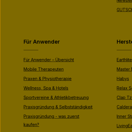
Newslet
GUTSCH
Für Anwender
Herst
Für Anwender – Übersicht
Earthlite
Mobile Therapeuten
Master
Praxen & Physiotherapie
Habys
Wellness, Spa & Hotels
Relax S
Sportvereine & Athletikbetreuung
Clap Tz
Praxisgründung & Selbstständigkeit
Caldera
Praxisgründung - was zuerst
Inner S
kaufen?
LivingEa