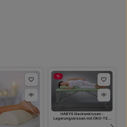
Rabatt
%
HABYS Nackenkissen -
Lagerungskissen mit ÖKO-TEX
100 Bezug