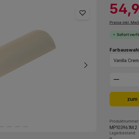
Verkaufspreis:
54,
Preise inkl. Mw
Sofort verf
Farbauswahl 
Produkt 
zum 
Produktnummer
MP10396.1M.2
Lagerbestand: