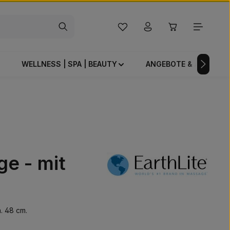
Du hast 0 Produkte auf dem Mer
Warenkorb enthä
WELLNESS | SPA | BEAUTY
ANGEBOTE & AKTIONE
ge - mit
. 48 cm.