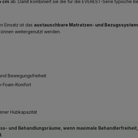
6 cm
ab. Damit kombiniert sie die für die EVEREST-Serie typische B
n Einsatz ist das
austauschbare Matratzen- und Bezugssystem
 können weitergenutzt werden.
 und Bewegungsfreiheit
y-Foam-Komfort
ener Hubkapazität
s- und Behandlungsräume, wenn maximale Behandlerfreiheit, s
d.