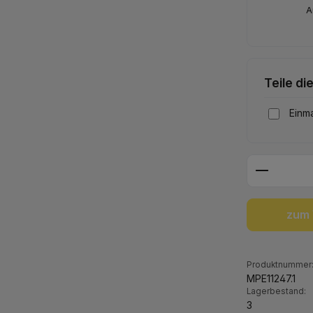
A
Teile di
Einma
Produkt 
zum 
Produktnummer
MPE11247.1
Lagerbestand:
3