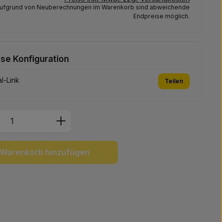
ufgrund von Neuberechnungen im Warenkorb sind abweichende
Endpreise möglich.
ese Konfiguration
l-Link
Teilen
Anzahl: Gib den gewünschten Wert ein 
Warenkorb hinzufügen
: