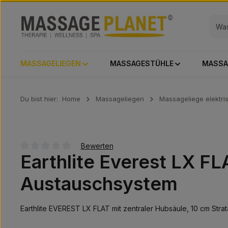
 Hauptinhalt springen
Zur Suche springen
Zur Hauptnavigation springen
MASSAGELIEGEN
MASSAGESTÜHLE
MASSA
Du bist hier:
Home
Massageliegen
Massageliege elektri
Bewerten
Earthlite Everest LX FL
Durchschnittliche Bewertung von 0 von 5 Sternen
Austauschsystem
Earthlite EVEREST LX FLAT mit zentraler Hubsäule, 10 cm Str