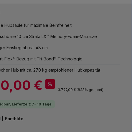
e
le Hubsäule für maximale Beinfreiheit
schbare 10 cm Strata LX™ Memory-Foam-Matratze
ger Einstieg ab ca. 48 cm
t-Flex™ Bezug mit Tri-Bond™ Technologie
ischer Hub mit ca. 270 kg empfohlener Hubkapazität
90,00 €
%
Regulärer Preis:
3.799,00 €
(8.13% gespart)
ügbar, Lieferzeit: 7- 10 Tage
auswählen
| Earthlite