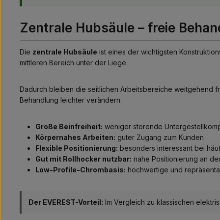
Zentrale Hubsäule – freie Behan
Die
zentrale Hubsäule
ist eines der wichtigsten Konstrukti
mittleren Bereich unter der Liege.
Dadurch bleiben die seitlichen Arbeitsbereiche weitgehend f
Behandlung leichter verändern.
Große Beinfreiheit:
weniger störende Untergestellkom
Körpernahes Arbeiten:
guter Zugang zum Kunden
Flexible Positionierung:
besonders interessant bei hä
Gut mit Rollhocker nutzbar:
nahe Positionierung an de
Low-Profile-Chrombasis:
hochwertige und repräsenta
Der EVEREST-Vorteil:
Im Vergleich zu klassischen elekt