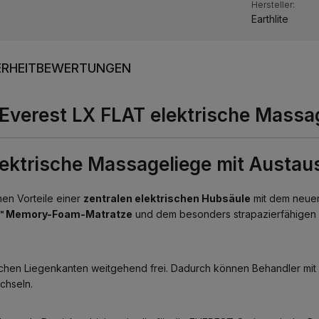
Hersteller:
Earthlite
RHEIT
BEWERTUNGEN
e Everest LX FLAT elektrische Mass
lektrische Massageliege mit Austa
en Vorteile einer
zentralen elektrischen Hubsäule
mit dem neuen
X™ Memory-Foam-Matratze
und dem besonders strapazierfähigen
tlichen Liegenkanten weitgehend frei. Dadurch können Behandler mi
chseln.