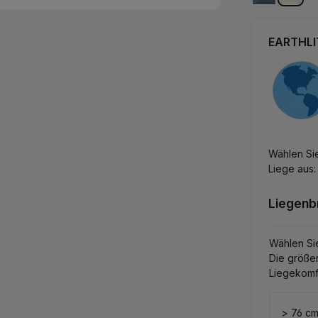
mystic blue
vanil
EARTHLIT
Wählen Sie
Liege aus:
Liegenb
Wählen Si
Die größer
Liegekomf
> 76 c