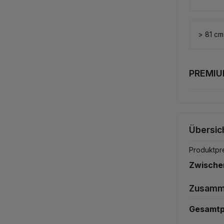
> 81 cm
PREMIUM
Übersich
Produktpr
Zwisch
Zusamm
Gesamtp