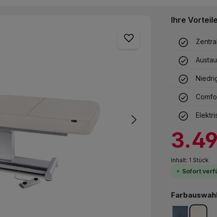
Ihre Vorteil
Zentra
Austau
Niedri
Comfor
Elektr
Verkaufspreis:
3.4
Inhalt:
1 Stück
Sofort verf
Farbauswahl 