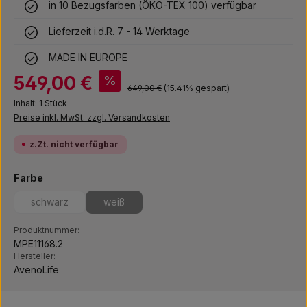
in 10 Bezugsfarben (ÖKO-TEX 100) verfügbar
Lieferzeit i.d.R. 7 - 14 Werktage
MADE IN EUROPE
Verkaufspreis:
549,00 €
%
Regulärer Preis:
649,00 €
(15.41% gespart)
Inhalt:
1 Stück
Preise inkl. MwSt. zzgl. Versandkosten
z.Zt. nicht verfügbar
auswählen
Farbe
schwarz
weiß
(Diese Option ist zurzeit nicht verfügbar.)
(Diese Option ist zurzeit nicht verfügbar.)
Produktnummer:
MPE11168.2
Hersteller:
AvenoLife