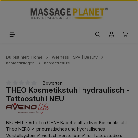
Zum Hauptinhalt springen
Waren
Du bist hier:
Home
Wellness | SPA | Beauty
Kosmetikliegen
Kosmetikstuhl
Bewerten
THEO Kosmetikstuhl hydraulisch -
Durchschnittliche Bewertung von 0 von 5 Sternen
Tattoostuhl NEU
NEUHEIT - Arbeiten OHNE Kabel > attraktiver Kosmetikstuhl
Theo NERO ✔ pneumatisches und hydraulisches
Verstellsystem ✔ vielfach verstellbar ✔ für Tattoostudio s,