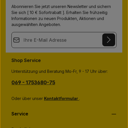
Abonnieren Sie jetzt unseren Newsletter und sichern
Sie sich [ 10 € Sofortrabatt ]. Erhalten Sie frühzeitig
Informationen zu neuen Produkten, Aktionen und
ausgewählten Angeboten.
E-Mail-Adresse*
This site is protected by
Friendly Captcha
and its
Privacy Policy
Datenschutz
and
Terms of Use
apply.
Die mit einem Stern (*) markierten Felder sind
Shop Service
Ich habe die
Datenschutzbestimmungen
zur Kenntnis
Pflichtfelder.
genommen und die
AGB
gelesen und bin mit ihnen
Unterstützung und Beratung Mo-Fr, 9 - 17 Uhr über:
einverstanden.
*
069 - 1753680-75
Oder über unser
Kontaktformular
.
Service