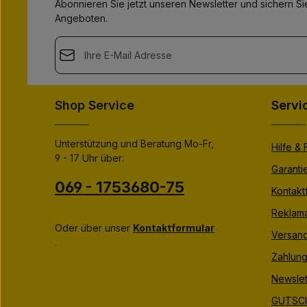
Abonnieren Sie jetzt unseren Newsletter und sichern Sie
Angeboten.
E-Mail-Adresse*
This site is protected by
Friendly Captcha
and its
Privacy Polic
Datenschutz
Die mit einem Stern (*) markierten Felder sind Pflichtfeld
Shop Service
Servi
Ich habe die
Datenschutzbestimmungen
zur Kenntnis
genommen und die
AGB
gelesen und bin mit ihnen
einverstanden.
*
Unterstützung und Beratung Mo-Fr,
Hilfe &
9 - 17 Uhr über:
Garanti
069 - 1753680-75
Kontakt
Reklama
Oder über unser
Kontaktformular
Versan
.
Zahlung
Newslet
GUTSCH