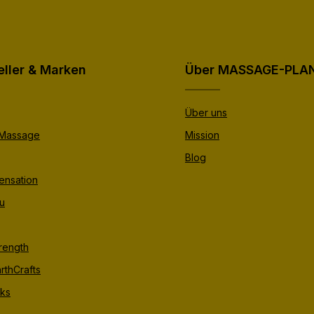
eller & Marken
Über MASSAGE-PLA
Über uns
 Massage
Mission
Blog
ensation
u
trength
rthCrafts
ks