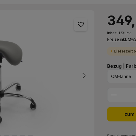
Regulärer Prei
349
Inhalt:
1 Stück
Preise inkl. Mw
Lieferzeit 
Bezug | Far
Produkt 
zum 
Produktnummer