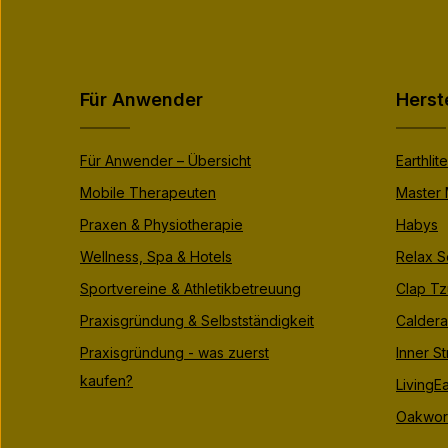
Für Anwender
Herst
Für Anwender – Übersicht
Earthlite
Mobile Therapeuten
Master
Praxen & Physiotherapie
Habys
Wellness, Spa & Hotels
Relax S
Sportvereine & Athletikbetreuung
Clap Tz
Praxisgründung & Selbstständigkeit
Caldera
Praxisgründung - was zuerst
Inner S
kaufen?
LivingEa
Oakwor