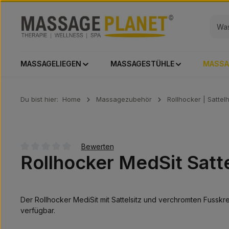
 Hauptinhalt springen
Zur Suche springen
Zur Hauptnavigation springen
MASSAGELIEGEN
MASSAGESTÜHLE
MASSA
Du bist hier:
Home
Massagezubehör
Rollhocker | Sattel
Bewerten
Rollhocker MedSit Satt
Durchschnittliche Bewertung von 0 von 5 Sternen
Der Rollhocker MediSit mit Sattelsitz und verchromten Fusskr
verfügbar.