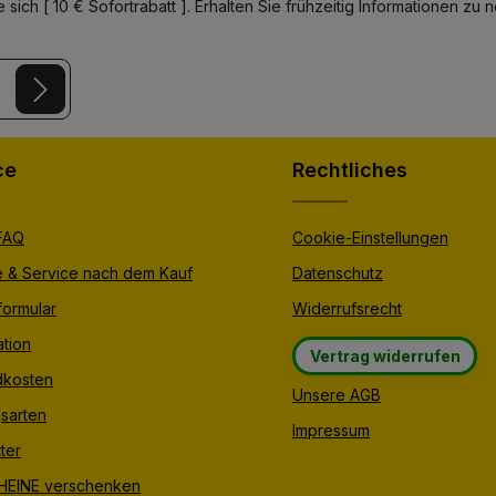
 sich [ 10 € Sofortrabatt ]. Erhalten Sie frühzeitig Informationen 
y
and
Terms of Use
apply.
er.
ce
Rechtliches
 FAQ
Cookie-Einstellungen
e & Service nach dem Kauf
Datenschutz
formular
Widerrufsrecht
tion
Vertrag widerrufen
dkosten
Unsere AGB
sarten
Impressum
ter
EINE verschenken