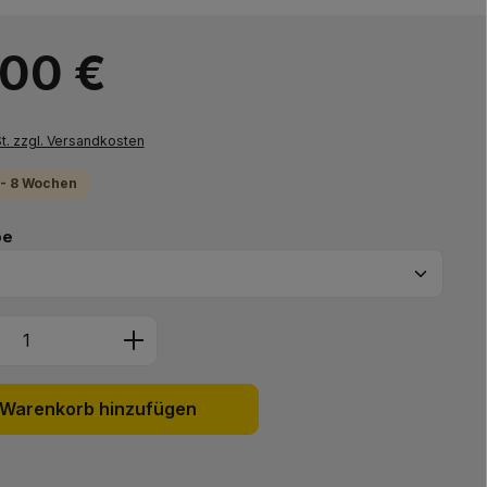
s:
,00 €
St. zzgl. Versandkosten
6- 8 Wochen
auswählen
be
Anzahl: Gib den gewünschten Wert ein 
Warenkorb hinzufügen
: