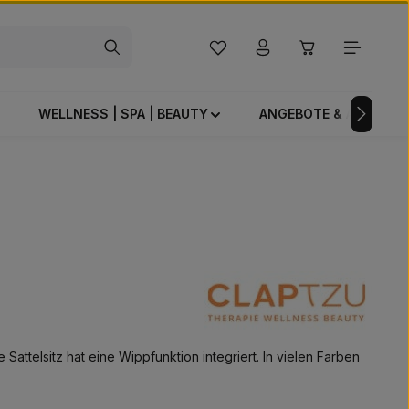
Du hast 0 Produkte auf dem Mer
Warenkorb enthä
WELLNESS | SPA | BEAUTY
ANGEBOTE & AKTIONE
ttelsitz hat eine Wippfunktion integriert. In vielen Farben