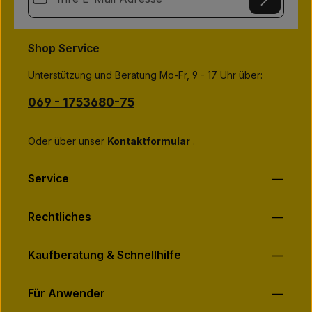
-
3
This site is protected by
Friendly Captcha
and its
Privacy Policy
T
Datenschutz
a
and
Terms of Use
apply.
Die mit einem Stern (*) markierten Felder sind
g
Shop Service
e
Ich habe die
Datenschutzbestimmungen
zur Kenntnis
Pflichtfelder.
genommen und die
AGB
gelesen und bin mit ihnen
Unterstützung und Beratung Mo-Fr, 9 - 17 Uhr über:
einverstanden.
*
069 - 1753680-75
Oder über unser
Kontaktformular
.
Service
Rechtliches
Kaufberatung & Schnellhilfe
Für Anwender