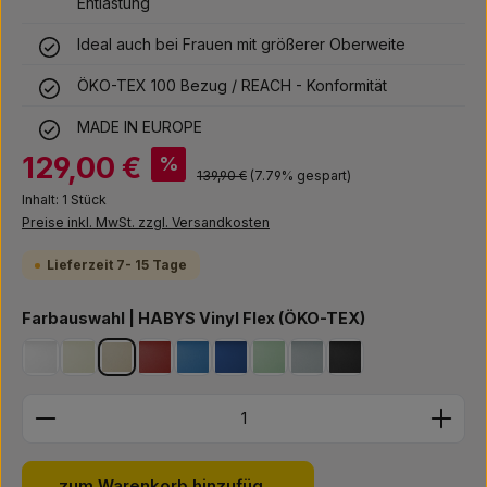
Entlastung
Ideal auch bei Frauen mit größerer Oberweite
ÖKO-TEX 100 Bezug / REACH - Konformität
MADE IN EUROPE
Verkaufspreis:
129,00 €
%
Regulärer Preis:
139,90 €
(7.79% gespart)
Inhalt:
1 Stück
Preise inkl. MwSt. zzgl. Versandkosten
Lieferzeit 7- 15 Tage
auswählen
Farbauswahl | HABYS Vinyl Flex (ÖKO-TEX)
weiß
elfenbein
rot
beige *** Bestseller ***
blau
navy blau *** Bestseller ***
hellgrün *** Bestseller ***
grau
schwarz
Produkt Anzahl: Gib den gewünschten Wert ein ode
zum Warenkorb hinzufügen