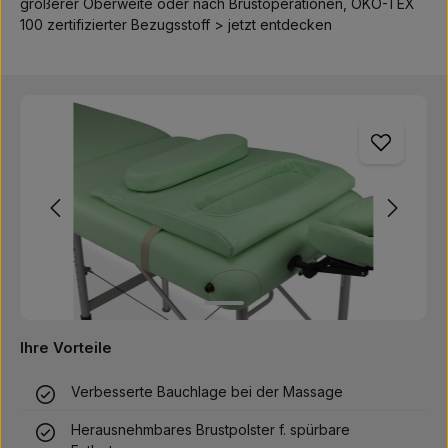
größerer Oberweite oder nach Brustoperationen, ÖKO-TEX
100 zertifizierter Bezugsstoff > jetzt entdecken
Bildergalerie überspringen
Ihre Vorteile
Verbesserte Bauchlage bei der Massage
Herausnehmbares Brustpolster f. spürbare