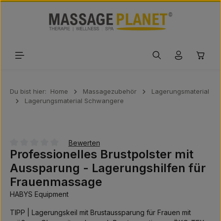
Zum Hauptinhalt springen
Waren
Du bist hier:
Home
Massagezubehör
Lagerungsmaterial
Lagerungsmaterial Schwangere
Bewerten
Professionelles Brustpolster mit
Durchschnittliche Bewertung von 0 von 5 Sternen
Aussparung - Lagerungshilfen für
Frauenmassage
HABYS Equipment
TIPP | Lagerungskeil mit Brustaussparung für Frauen mit