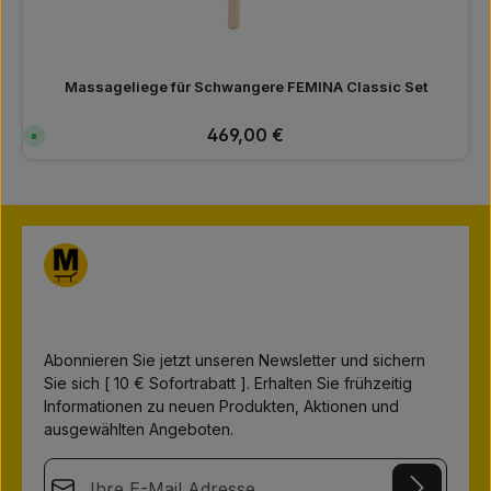
Massageliege für Schwangere FEMINA Classic Set
Regulärer Preis:
469,00 €
S
o
f
o
r
t
v
e
r
f
ü
g
b
a
r
,
L
Abonnieren Sie jetzt unseren Newsletter und sichern
i
e
Sie sich [ 10 € Sofortrabatt ]. Erhalten Sie frühzeitig
f
e
Informationen zu neuen Produkten, Aktionen und
r
z
ausgewählten Angeboten.
e
i
t
E-Mail-Adresse*
:
1