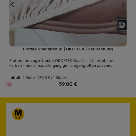
Frottee Spannbezug | ÖKO-TEX | 2er Packung
Frotteeüberzug in bester ÖKO-TEX Qualität in 2 lieferbaren
Farben - für nahezu alle gängigen Liegengrößen passend.
Inhalt:
2 Stück
(29,50 € / 1 Stück)
Regulärer Preis:
59,00 €
D
e
r
z
e
i
t
n
i
c
h
t
v
e
r