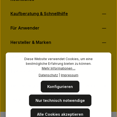
Kaufberatung & Schnellhilfe
Für Anwender
Hersteller & Marken
Über MASSAGE-PLANET
Diese Website verwendet Cookies, um eine
bestmögliche Erfahrung bieten zu können.
Mehr Informationen ...
Ihre Vorteile
Datenschutz
|
Impressum
zentheme.gravity.content.custom2ColumnTitle
Konfigurieren
Folge uns
Nur technisch notwendige
Alle Cookies akzeptieren