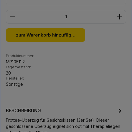
Produkt Anzahl: Gib den gewünschten Wert ein ode
zum Warenkorb hinzufügen
Produktnummer:
MP10511.2
Lagerbestand:
20
Hersteller:
Sonstige
BESCHREIBUNG
Frottee-Überzug für Gesichtskissen (3er Set) Dieser
geschlossene Überzug eignet sich optimal Therapieliegen