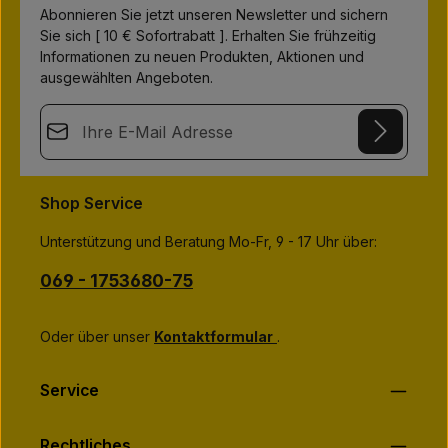
f
Abonnieren Sie jetzt unseren Newsletter und sichern
ü
g
Sie sich [ 10 € Sofortrabatt ]. Erhalten Sie frühzeitig
b
Informationen zu neuen Produkten, Aktionen und
a
r
ausgewählten Angeboten.
E-Mail-Adresse*
This site is protected by
Friendly Captcha
and its
Privacy Policy
Datenschutz
and
Terms of Use
apply.
Die mit einem Stern (*) markierten Felder sind
Shop Service
Ich habe die
Datenschutzbestimmungen
zur Kenntnis
Pflichtfelder.
genommen und die
AGB
gelesen und bin mit ihnen
Unterstützung und Beratung Mo-Fr, 9 - 17 Uhr über:
einverstanden.
*
069 - 1753680-75
Oder über unser
Kontaktformular
.
Service
Rechtliches