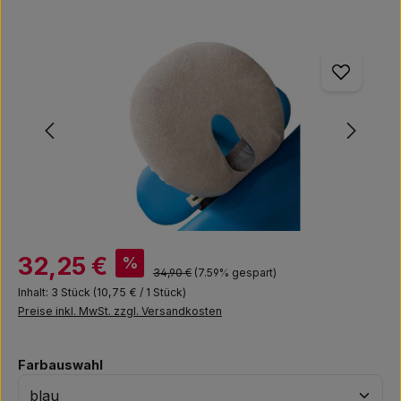
Bildergalerie überspringen
Verkaufspreis:
32,25 €
%
Regulärer Preis:
34,90 €
(7.59% gespart)
Inhalt:
3 Stück
(10,75 € / 1 Stück)
Preise inkl. MwSt. zzgl. Versandkosten
auswählen
Farbauswahl