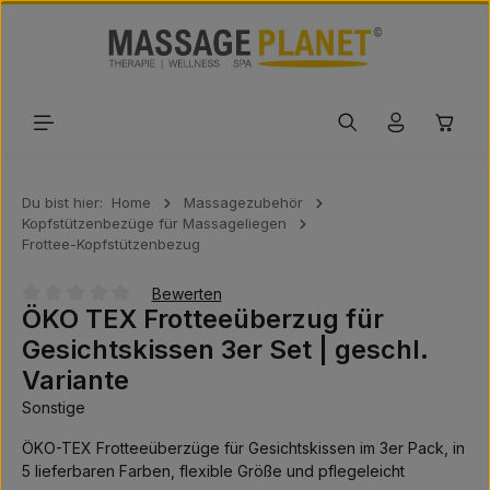
Zum Hauptinhalt springen
Waren
Du bist hier:
Home
Massagezubehör
Kopfstützenbezüge für Massageliegen
Frottee-Kopfstützenbezug
Bewerten
ÖKO TEX Frotteeüberzug für
Durchschnittliche Bewertung von 0 von 5 Sternen
Gesichtskissen 3er Set | geschl.
Variante
Sonstige
ÖKO-TEX Frotteeüberzüge für Gesichtskissen im 3er Pack, in
5 lieferbaren Farben, flexible Größe und pflegeleicht