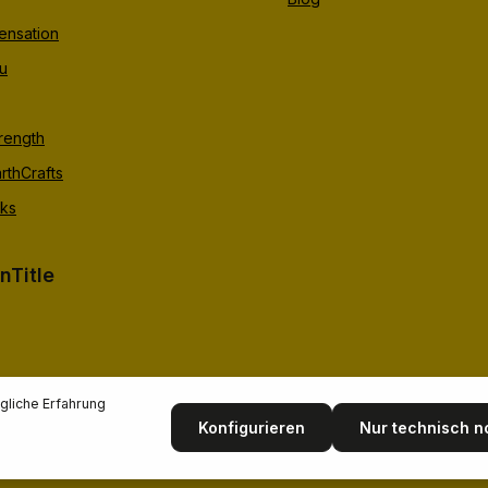
ensation
u
trength
rthCrafts
ks
nTitle
liche Erfahrung
Konfigurieren
Nur technisch 