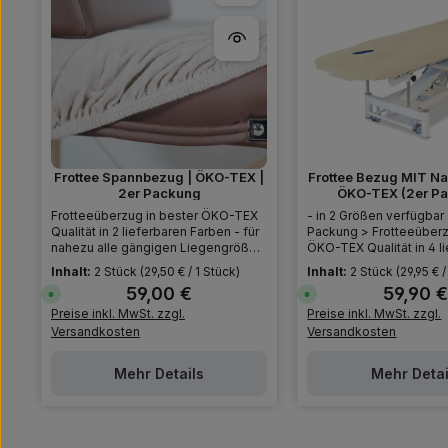
Frottee Spannbezug | ÖKO-TEX |
Frottee Bezug MIT Na
2er Packung
ÖKO-TEX (2
Frotteeüberzug in bester ÖKO-TEX
- in 2 Größen verfügbar
Qualität in 2 lieferbaren Farben - für
Packung > Frotteeüberz
nahezu alle gängigen Liegengrößen
ÖKO-TEX Qualität in 4 l
passend.
Farben - für nahezu all
Inhalt:
2 Stück
(29,50 € / 1 Stück)
Inhalt:
2 Stück
(29,95 € /
Liegengrößen lieferbar 
59,00 €
59,90 
Regulärer Preis:
Regulärer P
S
S
o
o
Preise inkl. MwSt. zzgl.
Preise inkl. MwSt. zzgl.
f
f
o
o
Versandkosten
Versandkosten
r
r
t
t
v
v
Mehr Details
Mehr Detai
e
e
r
r
f
f
ü
ü
g
g
b
b