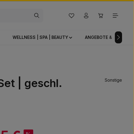
Du hast 0 Produkte auf dem Mer
Warenkorb enthä
WELLNESS | SPA | BEAUTY
ANGEBOTE & AKTIONE
et | geschl.
Sonstige