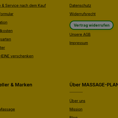
e & Service nach dem Kauf
Datenschutz
formular
Widerrufsrecht
tion
Vertrag widerrufen
dkosten
Unsere AGB
sarten
Impressum
ter
EINE verschenken
eller & Marken
Über MASSAGE-PLA
Über uns
 Massage
Mission
Blog