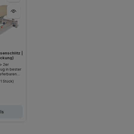
senschlitz |
er Packung)
 > 2er
ug in bester
ieferbaren
e gängigen
 1 Stück)
.
€
reis:
ls