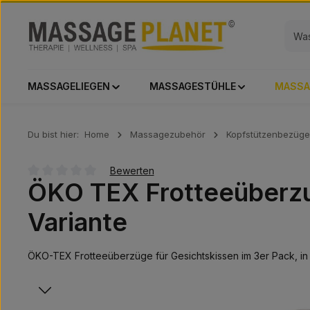
 Hauptinhalt springen
Zur Suche springen
Zur Hauptnavigation springen
MASSAGELIEGEN
MASSAGESTÜHLE
MASSA
Du bist hier:
Home
Massagezubehör
Kopfstützenbezüge
Bewerten
ÖKO TEX Frotteeüberzug
Durchschnittliche Bewertung von 0 von 5 Sternen
Variante
ÖKO-TEX Frotteeüberzüge für Gesichtskissen im 3er Pack, in 5
Bildergalerie überspringen