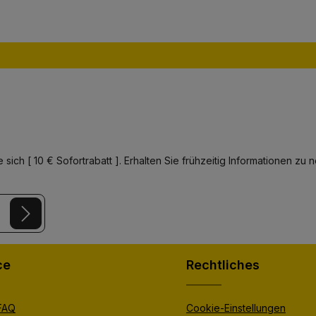
 sich [ 10 € Sofortrabatt ]. Erhalten Sie frühzeitig Informationen 
y
and
Terms of Use
apply.
er.
ce
Rechtliches
 FAQ
Cookie-Einstellungen