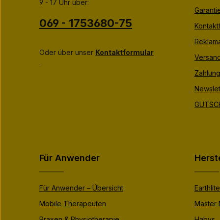
9 - 17 Uhr über:
Garanti
069 - 1753680-75
Kontakt
Reklama
Oder über unser
Kontaktformular
Versan
.
Zahlung
Newslet
GUTSCH
Für Anwender
Herst
Für Anwender – Übersicht
Earthlite
Mobile Therapeuten
Master
Praxen & Physiotherapie
Habys