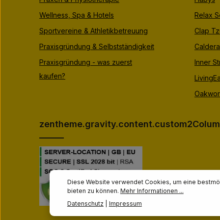
Wellness, Spa & Hotels
Relax S
Sportvereine & Athletikbetreuung
Clap Tz
Praxisgründung & Selbstständigkeit
Caldera
Praxisgründung - was zuerst
Inner S
kaufen?
LivingEa
Oakwor
zentheme.gravity.content.custom2Colum
Diese Website verwendet Cookies, um eine bestmög
bieten zu können.
Mehr Informationen ...
Datenschutz
|
Impressum