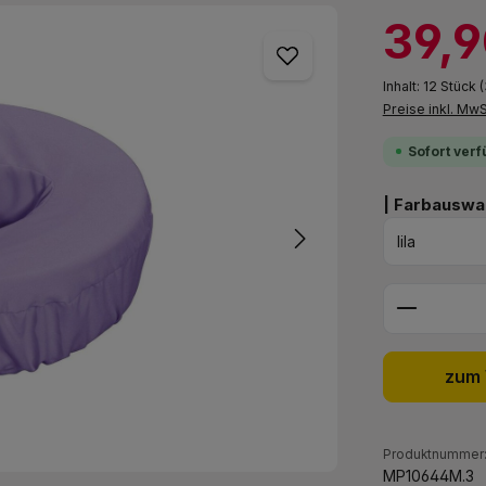
Verkaufspreis:
39,9
Inhalt:
12 Stück
(
Preise inkl. Mw
Sofort verf
| Farbauswah
Produkt 
zum 
Produktnummer
MP10644M.3