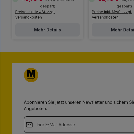
o
o
f
gespart)
f
gespart)
o
o
Preise inkl. MwSt. zzgl.
Preise inkl. MwSt. zzgl.
r
r
t
t
Versandkosten
Versandkosten
v
v
e
e
r
r
Mehr Details
Mehr Detai
f
f
ü
ü
g
g
b
b
a
a
r
r
,
,
L
L
i
i
e
e
f
f
e
e
r
r
z
z
e
e
i
i
t
t
:
:
1
1
-
-
Abonnieren Sie jetzt unseren Newsletter und sichern Sie
3
3
T
T
Angeboten.
a
a
g
g
e
e
E-Mail-Adresse*