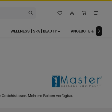
Du hast 0 Produkte auf dem Mer
Warenkorb enthä
WELLNESS | SPA | BEAUTY
ANGEBOTE & AKTIONE
 Gesichtskissen. Mehrere Farben verfügbar.