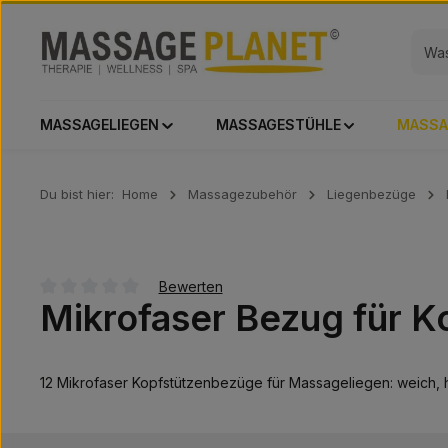
 Hauptinhalt springen
Zur Suche springen
Zur Hauptnavigation springen
MASSAGELIEGEN
MASSAGESTÜHLE
MASSA
Du bist hier:
Home
Massagezubehör
Liegenbezüge
Bewerten
Mikrofaser Bezug für K
Durchschnittliche Bewertung von 0 von 5 Sternen
12 Mikrofaser Kopfstützenbezüge für Massageliegen: weich, 