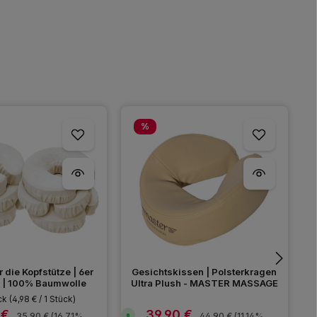
Rabatt
%
 die Kopfstütze | 6er
Gesichtskissen | Polsterkragen
 | 100% Baumwolle
Ultra Plush - MASTER MASSAGE
ück
(4,98 € / 1 Stück)
 €
39,90 €
preis:
Verkaufspreis:
Regulärer Preis:
Regulärer Preis:
S
S
35,90 €
(16.71%
44,90 €
(11.14%