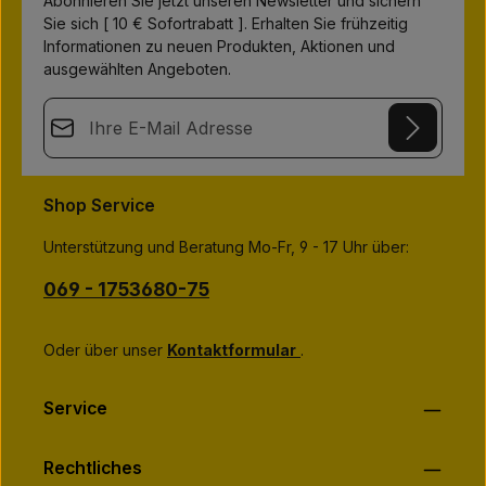
Abonnieren Sie jetzt unseren Newsletter und sichern
i
e
Sie sich [ 10 € Sofortrabatt ]. Erhalten Sie frühzeitig
f
e
Informationen zu neuen Produkten, Aktionen und
r
z
ausgewählten Angeboten.
e
i
t
E-Mail-Adresse*
:
1
-
3
This site is protected by
Friendly Captcha
and its
Privacy Policy
T
Datenschutz
a
and
Terms of Use
apply.
Die mit einem Stern (*) markierten Felder sind
g
Shop Service
e
Ich habe die
Datenschutzbestimmungen
zur Kenntnis
Pflichtfelder.
genommen und die
AGB
gelesen und bin mit ihnen
Unterstützung und Beratung Mo-Fr, 9 - 17 Uhr über:
einverstanden.
*
069 - 1753680-75
Oder über unser
Kontaktformular
.
Service
Rechtliches