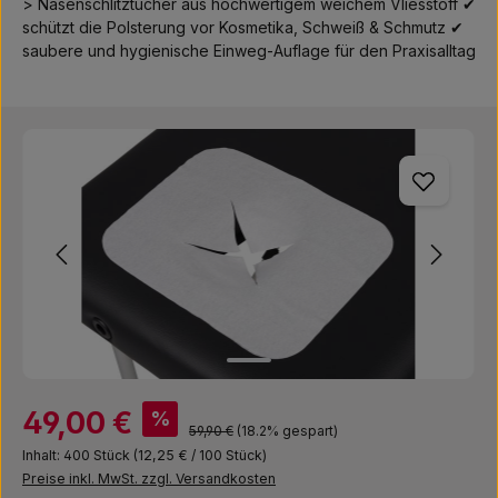
> Nasenschlitztücher aus hochwertigem weichem Vliesstoff ✔
schützt die Polsterung vor Kosmetika, Schweiß & Schmutz ✔
saubere und hygienische Einweg-Auflage für den Praxisalltag
Bildergalerie überspringen
Verkaufspreis:
49,00 €
%
Regulärer Preis:
59,90 €
(18.2% gespart)
Inhalt:
400 Stück
(12,25 € / 100 Stück)
Preise inkl. MwSt. zzgl. Versandkosten