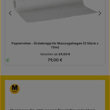
Papierrollen - Ärztekrepp für Massageliegen (5 Stück x
70m)
Varianten ab
69,00 €
Regulärer Preis:
79,00 €
S
o
f
o
r
t
v
e
r
f
ü
g
b
a
r
,
L