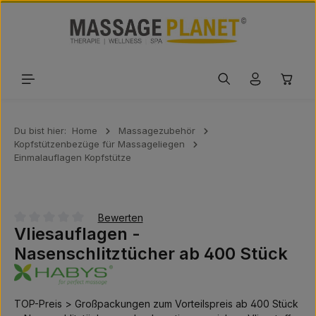
Zum Hauptinhalt springen
Waren
Du bist hier:
Home
Massagezubehör
Kopfstützenbezüge für Massageliegen
Einmalauflagen Kopfstütze
Bewerten
Vliesauflagen -
Durchschnittliche Bewertung von 0 von 5 Sternen
Nasenschlitztücher ab 400 Stück
TOP-Preis > Großpackungen zum Vorteilspreis ab 400 Stück