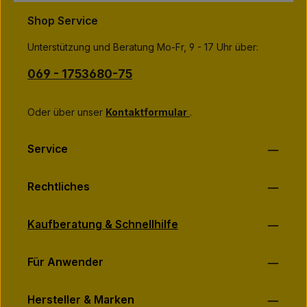
3
Datenschutz
and
Terms of Use
apply.
T
Die mit einem Stern (*) markierten Felder sind
a
Shop Service
Ich habe die
Datenschutzbestimmungen
zur Kenntnis
g
Pflichtfelder.
e
genommen und die
AGB
gelesen und bin mit ihnen
Unterstützung und Beratung Mo-Fr, 9 - 17 Uhr über:
einverstanden.
*
069 - 1753680-75
Oder über unser
Kontaktformular
.
Service
Rechtliches
Kaufberatung & Schnellhilfe
Für Anwender
Hersteller & Marken