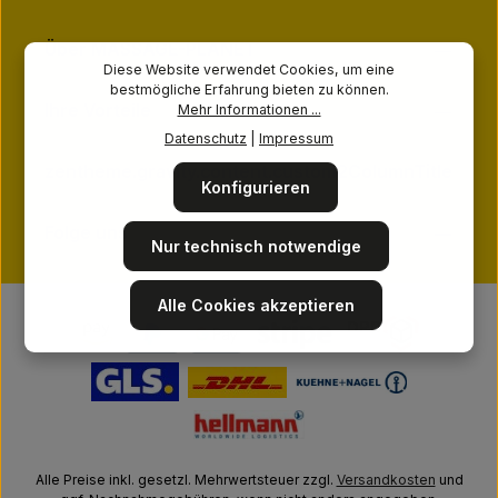
Über MASSAGE-PLANET
Diese Website verwendet Cookies, um eine
bestmögliche Erfahrung bieten zu können.
Ihre Vorteile
Mehr Informationen ...
Datenschutz
|
Impressum
zentheme.gravity.content.custom2ColumnTitle
Konfigurieren
Folge uns
Nur technisch notwendige
Alle Cookies akzeptieren
Alle Preise inkl. gesetzl. Mehrwertsteuer zzgl.
Versandkosten
und