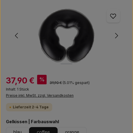
Bildergalerie überspringen
Verkaufspreis:
37,90 €
%
Regulärer Preis:
39,90 €
(5.01% gespart)
Inhalt:
1 Stück
Preise inkl. MwSt. zzgl. Versandkosten
Lieferzeit 2-4 Tage
auswählen
Gelkissen | Farbauswahl
blau
coffee
orange