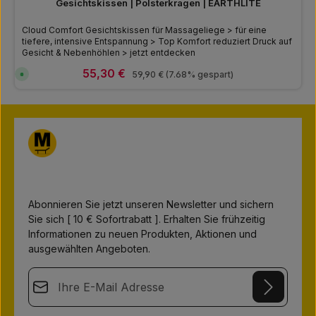
Gesichtskissen | Polsterkragen | EARTHLITE
Cloud Comfort Gesichtskissen für Massageliege > für eine
tiefere, intensive Entspannung > Top Komfort reduziert Druck auf
Gesicht & Nebenhöhlen > jetzt entdecken
Verkaufspreis:
55,30 €
Regulärer Preis:
S
59,90 €
(7.68% gespart)
o
f
o
r
t
v
e
r
f
ü
g
b
a
r
,
Abonnieren Sie jetzt unseren Newsletter und sichern
L
i
Sie sich [ 10 € Sofortrabatt ]. Erhalten Sie frühzeitig
e
Informationen zu neuen Produkten, Aktionen und
f
e
ausgewählten Angeboten.
r
z
e
E-Mail-Adresse*
i
t
:
1
-
This site is protected by
Friendly Captcha
and its
Privacy Policy