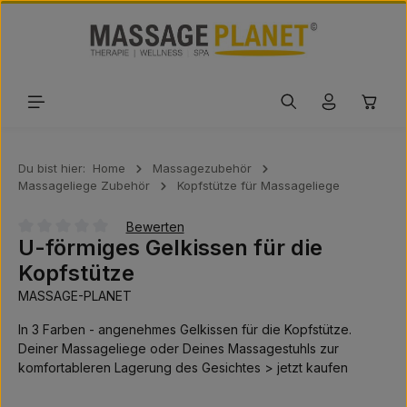
Zum Hauptinhalt springen
Waren
Du bist hier:
Home
Massagezubehör
Massageliege Zubehör
Kopfstütze für Massageliege
Bewerten
U-förmiges Gelkissen für die
Durchschnittliche Bewertung von 0 von 5 Sternen
Kopfstütze
MASSAGE-PLANET
In 3 Farben - angenehmes Gelkissen für die Kopfstütze.
Deiner Massageliege oder Deines Massagestuhls zur
komfortableren Lagerung des Gesichtes > jetzt kaufen