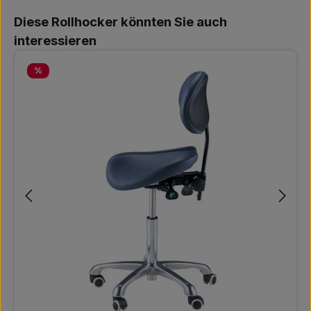
Produktgalerie überspringen
Diese Rollhocker könnten Sie auch
interessieren
Rabatt
%