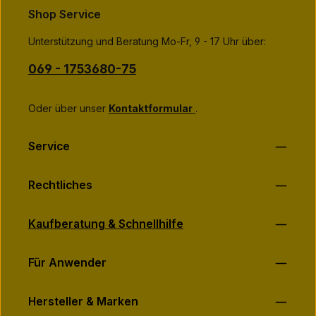
and
Terms of Use
apply.
g
Die mit einem Stern (*) markierten Felder sind
Shop Service
e
Ich habe die
Datenschutzbestimmungen
zur Kenntnis
Pflichtfelder.
genommen und die
AGB
gelesen und bin mit ihnen
Unterstützung und Beratung Mo-Fr, 9 - 17 Uhr über:
einverstanden.
*
069 - 1753680-75
Oder über unser
Kontaktformular
.
Service
Rechtliches
Kaufberatung & Schnellhilfe
Für Anwender
Hersteller & Marken