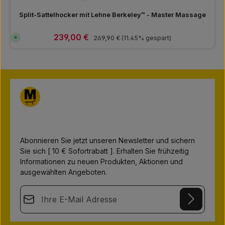
Split-Sattelhocker mit Lehne Berkeley™ - Master Massage
Verkaufspreis:
239,00 €
Regulärer Preis:
S
269,90 €
(11.45% gespart)
o
f
o
r
t
v
e
r
f
ü
g
b
a
r
,
L
i
Abonnieren Sie jetzt unseren Newsletter und sichern
e
Sie sich [ 10 € Sofortrabatt ]. Erhalten Sie frühzeitig
f
e
Informationen zu neuen Produkten, Aktionen und
r
z
ausgewählten Angeboten.
e
i
t
E-Mail-Adresse*
:
1
-
3
This site is protected by
Friendly Captcha
and its
Privacy Policy
T
Datenschutz
a