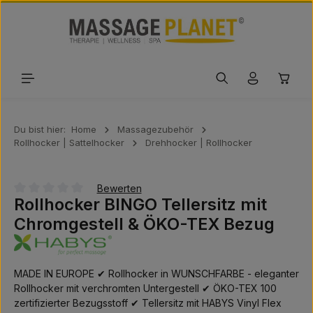
Zum Hauptinhalt springen
Waren
Du bist hier:
Home
Massagezubehör
Rollhocker | Sattelhocker
Drehhocker | Rollhocker
Bewerten
Rollhocker BINGO Tellersitz mit
Durchschnittliche Bewertung von 0 von 5 Sternen
Chromgestell & ÖKO-TEX Bezug
MADE IN EUROPE ✔ Rollhocker in WUNSCHFARBE - eleganter
Rollhocker mit verchromten Untergestell ✔ ÖKO-TEX 100
zertifizierter Bezugsstoff ✔ Tellersitz mit HABYS Vinyl Flex