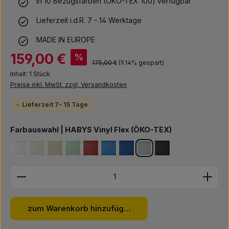
in 10 Bezugsfarben (ÖKO-TEX 100) verfügbar
Lieferzeit i.d.R. 7 - 14 Werktage
MADE IN EUROPE
Verkaufspreis:
159,00 €
%
Regulärer Preis:
175,00 €
(9.14% gespart)
Inhalt:
1 Stück
Preise inkl. MwSt. zzgl. Versandkosten
Lieferzeit 7- 15 Tage
auswählen
Farbauswahl | HABYS Vinyl Flex (ÖKO-TEX)
weiß
elfenbein
hellgrün *** Bestseller ***
beige *** Bestseller ***
rot
blau
navy blau *** Bestseller ***
grau
schwarz
Produkt Anzahl: Gib den gewünschten Wert ein ode
zum Warenkorb hinzufügen