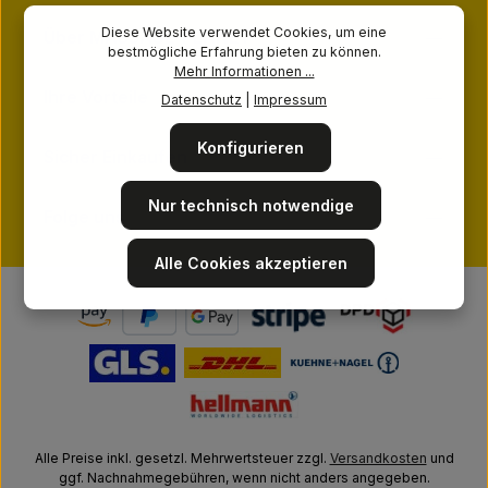
Diese Website verwendet Cookies, um eine
Über MASSAGE-PLANET
bestmögliche Erfahrung bieten zu können.
Mehr Informationen ...
Ihre Vorteile
Datenschutz
|
Impressum
Konfigurieren
Sicher Einkaufen
Nur technisch notwendige
Folge uns
Alle Cookies akzeptieren
Alle Preise inkl. gesetzl. Mehrwertsteuer zzgl.
Versandkosten
und
ggf. Nachnahmegebühren, wenn nicht anders angegeben.