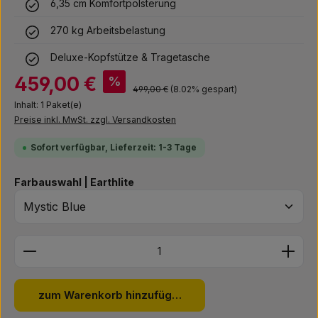
6,35 cm Komfortpolsterung
270 kg Arbeitsbelastung
Deluxe-Kopfstütze & Tragetasche
Verkaufspreis:
459,00 €
%
Regulärer Preis:
499,00 €
(8.02% gespart)
Inhalt:
1 Paket(e)
Preise inkl. MwSt. zzgl. Versandkosten
Sofort verfügbar, Lieferzeit: 1-3 Tage
auswählen
Farbauswahl | Earthlite
Produkt Anzahl: Gib den gewünschten Wert ein ode
zum Warenkorb hinzufügen