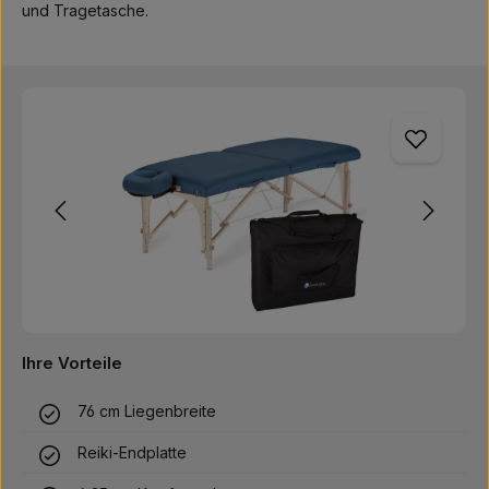
und Tragetasche.
Bildergalerie überspringen
Ihre Vorteile
76 cm Liegenbreite
Reiki-Endplatte