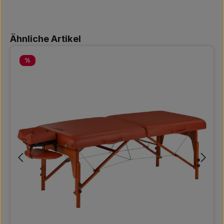
Produktgalerie überspringen
Ähnliche Artikel
Rabatt
%