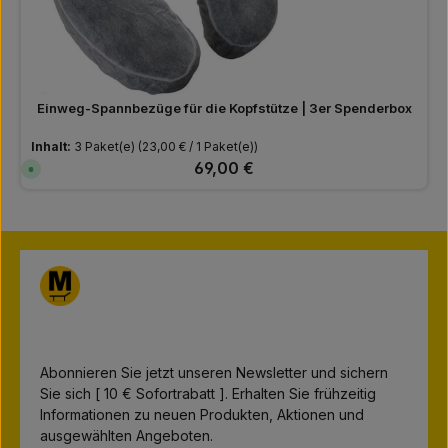
T
a
g
e
Einweg-Spannbezüge für die Kopfstütze | 3er Spenderbox
Inhalt:
3 Paket(e)
(23,00 € / 1 Paket(e))
Regulärer Preis:
69,00 €
S
o
f
o
r
t
v
e
r
f
ü
g
b
a
r
,
L
Abonnieren Sie jetzt unseren Newsletter und sichern
i
e
Sie sich [ 10 € Sofortrabatt ]. Erhalten Sie frühzeitig
f
e
Informationen zu neuen Produkten, Aktionen und
r
z
ausgewählten Angeboten.
e