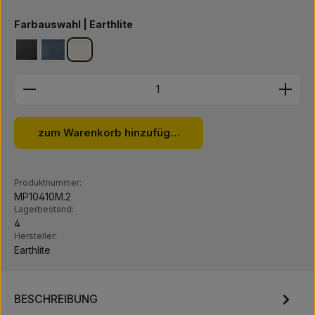
auswählen
Farbauswahl | Earthlite
black
mystic blue
vanilla creme
Produkt Anzahl: Gib den gewünschten Wert ein ode
zum Warenkorb hinzufügen
Produktnummer:
MP10410M.2
Lagerbestand:
4
Hersteller:
Earthlite
BESCHREIBUNG