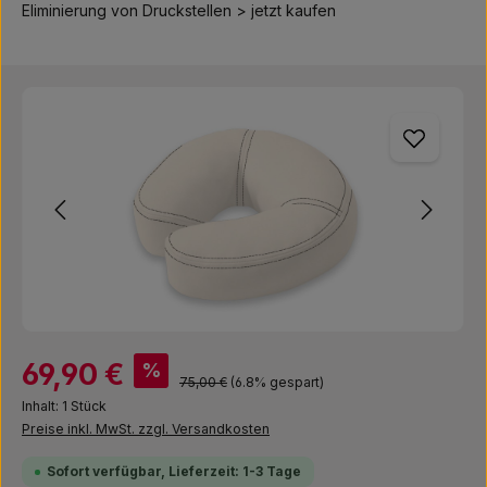
Eliminierung von Druckstellen > jetzt kaufen
Bildergalerie überspringen
Verkaufspreis:
69,90 €
%
Regulärer Preis:
75,00 €
(6.8% gespart)
Inhalt:
1 Stück
Preise inkl. MwSt. zzgl. Versandkosten
Sofort verfügbar, Lieferzeit: 1-3 Tage