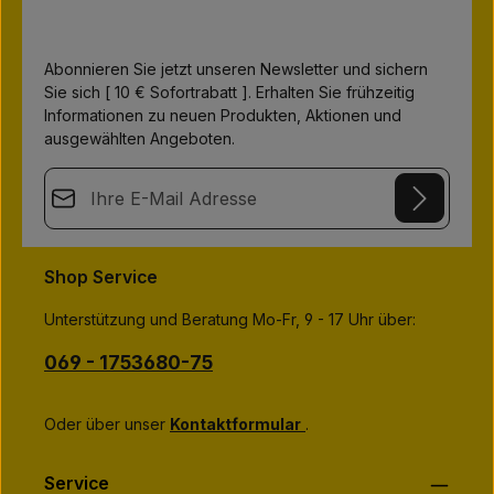
v
e
r
f
ü
Abonnieren Sie jetzt unseren Newsletter und sichern
g
b
Sie sich [ 10 € Sofortrabatt ]. Erhalten Sie frühzeitig
a
r
Informationen zu neuen Produkten, Aktionen und
ausgewählten Angeboten.
E-Mail-Adresse*
This site is protected by
Friendly Captcha
and its
Privacy Policy
Datenschutz
and
Terms of Use
apply.
Die mit einem Stern (*) markierten Felder sind
Shop Service
Ich habe die
Datenschutzbestimmungen
zur Kenntnis
Pflichtfelder.
genommen und die
AGB
gelesen und bin mit ihnen
Unterstützung und Beratung Mo-Fr, 9 - 17 Uhr über:
einverstanden.
*
069 - 1753680-75
Oder über unser
Kontaktformular
.
Service