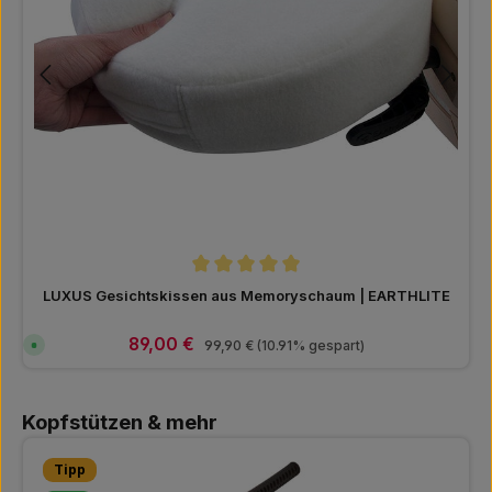
Durchschnittliche Bewertung von 5 von 5
LUXUS Gesichtskissen aus Memoryschaum | EARTHLITE
Verkaufspreis:
89,00 €
Regulärer Preis:
S
99,90 €
(10.91% gespart)
o
f
o
r
Produktgalerie überspringen
t
Kopfstützen & mehr
v
e
r
f
Tipp
ü
g