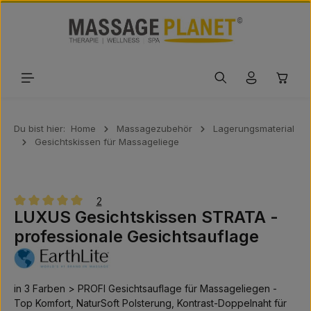
Zum Hauptinhalt springen
Waren
Du bist hier:
Home
Massagezubehör
Lagerungsmaterial
Gesichtskissen für Massageliege
2
LUXUS Gesichtskissen STRATA -
Durchschnittliche Bewertung von 5 von 5 Sternen
professionale Gesichtsauflage
in 3 Farben > PROFI Gesichtsauflage für Massageliegen -
Top Komfort, NaturSoft Polsterung, Kontrast-Doppelnaht für