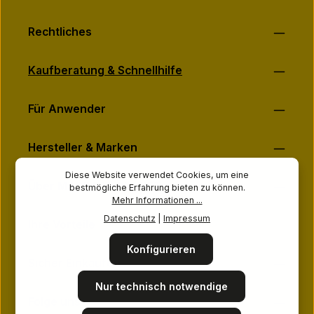
Rechtliches
Kaufberatung & Schnellhilfe
Für Anwender
Hersteller & Marken
Diese Website verwendet Cookies, um eine
Über MASSAGE-PLANET
bestmögliche Erfahrung bieten zu können.
Mehr Informationen ...
Datenschutz
|
Impressum
Ihre Vorteile
Konfigurieren
Sicher Einkaufen
Nur technisch notwendige
Folge uns