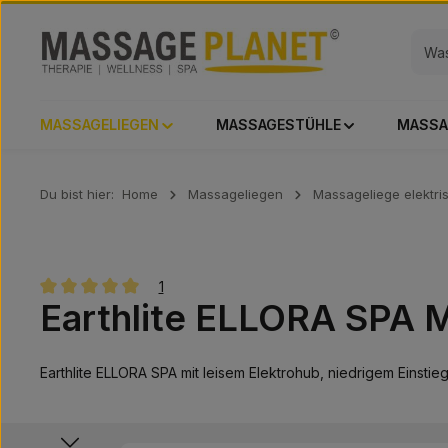
 Hauptinhalt springen
Zur Suche springen
Zur Hauptnavigation springen
MASSAGELIEGEN
MASSAGESTÜHLE
MASSA
Du bist hier:
Home
Massageliegen
Massageliege elektri
1
Earthlite ELLORA SPA M
Durchschnittliche Bewertung von 5 von 5 Sternen
Earthlite ELLORA SPA mit leisem Elektrohub, niedrigem Einsti