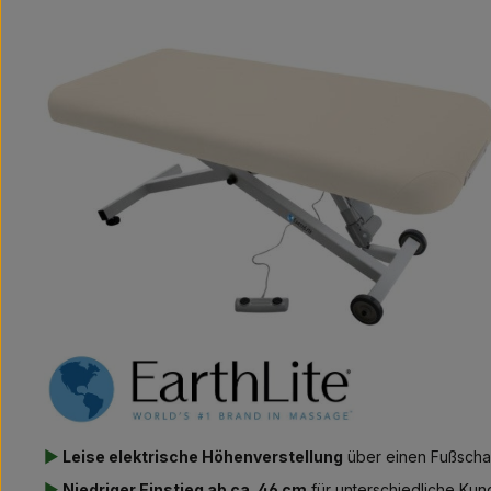
▶
Leise elektrische Höhenverstellung
über einen Fußschal
▶
Niedriger Einstieg ab ca. 46 cm
für unterschiedliche Ku