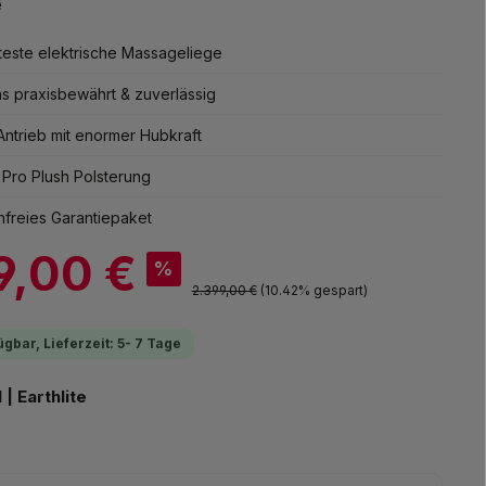
e
teste elektrische Massageliege
s praxisbewährt & zuverlässig
 Antrieb mit enormer Hubkraft
 Pro Plush Polsterung
freies Garantiepaket
9,00 €
%
Regulärer Preis:
2.399,00 €
(10.42% gespart)
ügbar, Lieferzeit: 5- 7 Tage
auswählen
| Earthlite
la creme