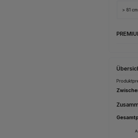
> 81 cm
PREMIUM
Übersich
Produktpr
Zwisch
Zusamm
Gesamtp
A