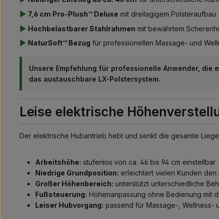
▶
7,6 cm Pro-Plush™ Deluxe
mit dreilagigem Polsteraufbau
▶
Hochbelastbarer Stahlrahmen
mit bewährtem Scherenh
▶
NaturSoft™ Bezug
für professionellen Massage- und Well
Unsere Empfehlung für professionelle Anwender, die e
das austauschbare LX-Polstersystem.
Leise elektrische Höhenverstell
Der elektrische Hubantrieb hebt und senkt die gesamte Liege
Arbeitshöhe:
stufenlos von ca. 46 bis 94 cm einstellbar
Niedrige Grundposition:
erleichtert vielen Kunden den 
Großer Höhenbereich:
unterstützt unterschiedliche Be
Fußsteuerung:
Höhenanpassung ohne Bedienung mit 
Leiser Hubvorgang:
passend für Massage-, Wellness- 