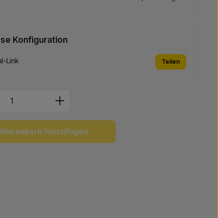
ese Konfiguration
l-Link
Teilen
Anzahl: Gib den gewünschten Wert ein 
Warenkorb hinzufügen
: