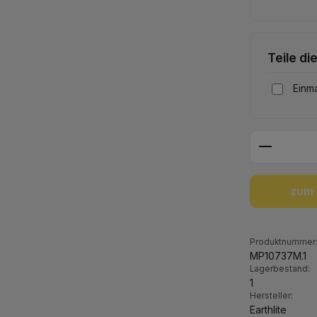
Teile di
Einma
Produkt 
zum 
Produktnummer
MP10737M.1
Lagerbestand:
1
Hersteller:
Earthlite