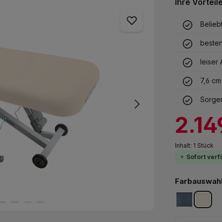
Ihre Vorteil
Belieb
besten
leiser
7,6 cm
Sorgen
Verkaufspreis:
2.14
Inhalt:
1 Stück
Sofort verf
Farbauswahl 
mystic blue
vanil