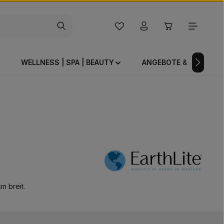
Du hast 0 Produkte auf dem Mer
Warenkorb enthä
WELLNESS | SPA | BEAUTY
ANGEBOTE & AKTIONE
m breit.