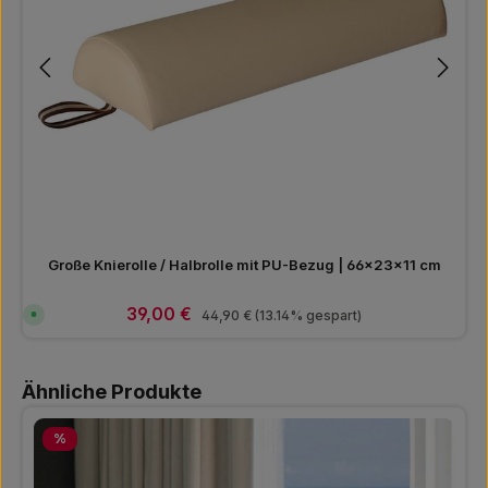
Große Knierolle / Halbrolle mit PU-Bezug | 66×23×11 cm
Verkaufspreis:
39,00 €
Regulärer Preis:
S
44,90 €
(13.14% gespart)
o
f
o
r
Produktgalerie überspringen
t
Ähnliche Produkte
v
e
r
f
Rabatt
%
ü
g
b
a