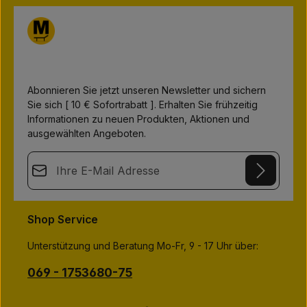
e
r
f
ü
g
b
a
r
,
L
i
Abonnieren Sie jetzt unseren Newsletter und sichern
e
Sie sich [ 10 € Sofortrabatt ]. Erhalten Sie frühzeitig
f
e
Informationen zu neuen Produkten, Aktionen und
r
z
ausgewählten Angeboten.
e
i
t
E-Mail-Adresse*
:
1
-
3
This site is protected by
Friendly Captcha
and its
Privacy Policy
T
Datenschutz
a
and
Terms of Use
apply.
g
Die mit einem Stern (*) markierten Felder sind
Shop Service
e
Ich habe die
Datenschutzbestimmungen
zur Kenntnis
Pflichtfelder.
genommen und die
AGB
gelesen und bin mit ihnen
Unterstützung und Beratung Mo-Fr, 9 - 17 Uhr über:
einverstanden.
*
069 - 1753680-75