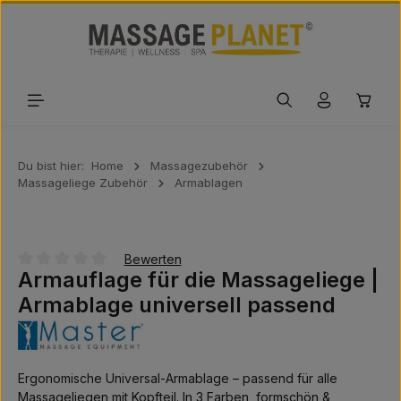
Zum Hauptinhalt springen
Waren
Du bist hier:
Home
Massagezubehör
Massageliege Zubehör
Armablagen
Bewerten
Armauflage für die Massageliege |
Durchschnittliche Bewertung von 0 von 5 Sternen
Armablage universell passend
Ergonomische Universal-Armablage – passend für alle
Massageliegen mit Kopfteil. In 3 Farben, formschön &