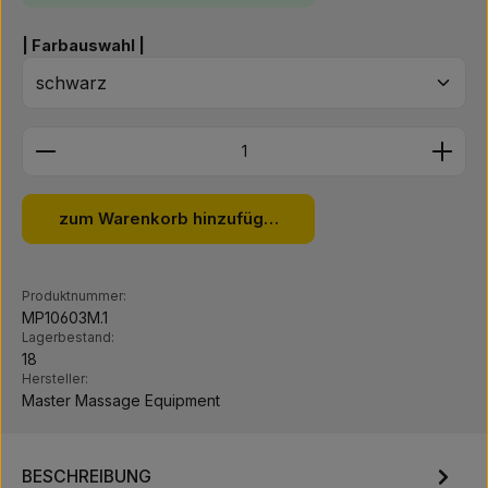
auswählen
| Farbauswahl |
Produkt Anzahl: Gib den gewünschten Wert ein ode
zum Warenkorb hinzufügen
Produktnummer:
MP10603M.1
Lagerbestand:
18
Hersteller:
Master Massage Equipment
BESCHREIBUNG