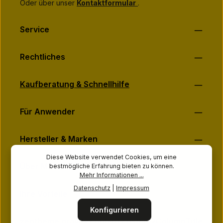
Oder über unser
Kontaktformular
.
Service
Rechtliches
Kaufberatung & Schnellhilfe
Für Anwender
Hersteller & Marken
Diese Website verwendet Cookies, um eine
Über MASSAGE-PLANET
bestmögliche Erfahrung bieten zu können.
Mehr Informationen ...
Datenschutz
|
Impressum
Ihre Vorteile
Konfigurieren
zentheme.gravity.content.custom2ColumnTitle