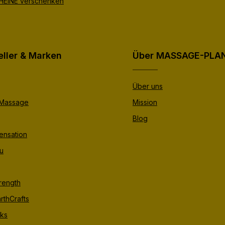
EINE verschenken
eller & Marken
Über MASSAGE-PLA
Über uns
 Massage
Mission
Blog
ensation
u
trength
rthCrafts
ks