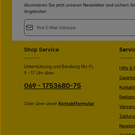
Abonnieren Sie jetzt unseren Newsletter und sichern Sie
Angeboten.
E-Mail-Adresse*
This site is protected by
Friendly Captcha
and its
Privacy Polic
Datenschutz
Die mit einem Stern (*) markierten Felder sind Pflichtfeld
Shop Service
Servi
Ich habe die
Datenschutzbestimmungen
zur Kenntnis
genommen und die
AGB
gelesen und bin mit ihnen
einverstanden.
*
Unterstützung und Beratung Mo-Fr,
Hilfe &
9 - 17 Uhr über:
Garanti
069 - 1753680-75
Kontakt
Reklama
Oder über unser
Kontaktformular
Versan
.
Zahlung
Newslet