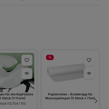
Rabatt
%
N
en für die Kopfstütze
Papierrollen - Ärztekrepp für
0 Stück (Y-Form)
Massageliegen (5 Stück x 70m)
Stück
(13,75 € / 100
I
S