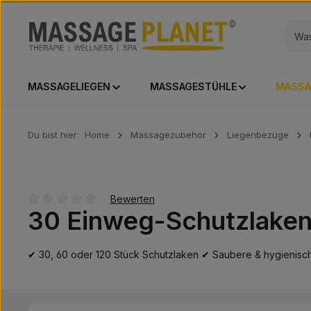
 Hauptinhalt springen
Zur Suche springen
Zur Hauptnavigation springen
MASSAGELIEGEN
MASSAGESTÜHLE
MASSA
Du bist hier:
Home
Massagezubehör
Liegenbezüge
Bewerten
30 Einweg-Schutzlaken 
Durchschnittliche Bewertung von 0 von 5 Sternen
✔ 30, 60 oder 120 Stück Schutzlaken ✔ Saubere & hygienische
Bildergalerie überspringen