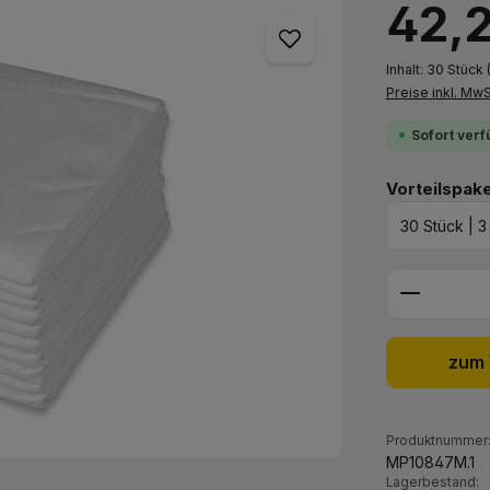
42,
Inhalt:
30 Stück
Preise inkl. Mw
Sofort verf
Vorteilspak
Produkt 
zum 
Produktnummer
MP10847M.1
Lagerbestand: