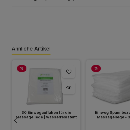
Ähnliche Artikel
Produktgalerie überspringen
Rabatt
Rabatt
%
%
30 Einwegauflaken für die
Einweg Spannbezug
Massageliege | wasserresistent
Massageliege - 3