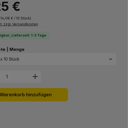
25 €
(14,08 € / 10 Stück)
St. zzgl. Versandkosten
ügbar, Lieferzeit: 1-3 Tage
auswählen
ete | Menge
Anzahl: Gib den gewünschten Wert ein 
Warenkorb hinzufügen
: