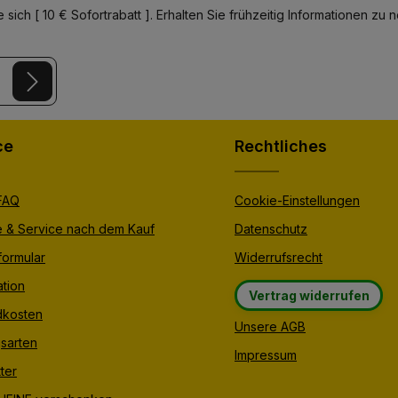
 sich [ 10 € Sofortrabatt ]. Erhalten Sie frühzeitig Informationen 
y
and
Terms of Use
apply.
er.
ce
Rechtliches
 FAQ
Cookie-Einstellungen
e & Service nach dem Kauf
Datenschutz
formular
Widerrufsrecht
tion
Vertrag widerrufen
dkosten
Unsere AGB
sarten
Impressum
ter