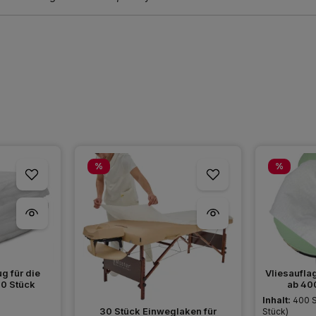
Rabatt
Rabatt
%
%
 für die
Vliesauflag
0 Stück
ab 40
Inhalt:
400 
30 Stück Einweglaken für
Stück)