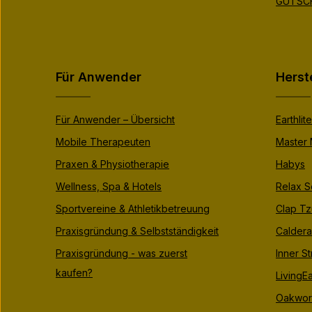
GUTSCH
Für Anwender
Herst
Für Anwender – Übersicht
Earthlite
Mobile Therapeuten
Master
Praxen & Physiotherapie
Habys
Wellness, Spa & Hotels
Relax S
Sportvereine & Athletikbetreuung
Clap Tz
Praxisgründung & Selbstständigkeit
Caldera
Praxisgründung - was zuerst
Inner S
kaufen?
LivingEa
Oakwor