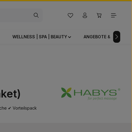
Du hast 0 Produkte auf dem Mer
Warenkorb enthä
WELLNESS | SPA | BEAUTY
ANGEBOTE & AKTIONE
ket)
üche ✔ Vorteilspack
s: