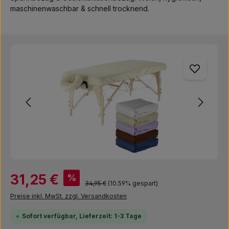
maschinenwaschbar & schnell trocknend.
Bildergalerie überspringen
Verkaufspreis:
31,25 €
%
Regulärer Preis:
34,95 €
(10.59% gespart)
Preise inkl. MwSt. zzgl. Versandkosten
Sofort verfügbar, Lieferzeit: 1-3 Tage