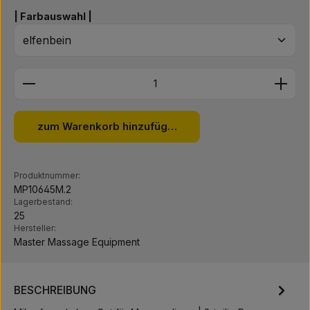
auswählen
| Farbauswahl |
Produkt Anzahl: Gib den gewünschten Wert ein ode
zum Warenkorb hinzufügen
Produktnummer:
MP10645M.2
Lagerbestand:
25
Hersteller:
Master Massage Equipment
BESCHREIBUNG