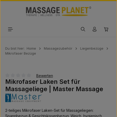
Zum Hauptinhalt springen
Waren
Du bist hier:
Home
Massagezubehör
Liegenbezüge
Mikrofaser Bezüge
Bewerten
Mikrofaser Laken Set für
Durchschnittliche Bewertung von 0 von 5 Sternen
Massageliege | Master Massage
2-teiliges Mikrofaser Laken-Set für Massageliegen:
Spannbezug & Gesichtskissenbezug. Weich, hygienisch,