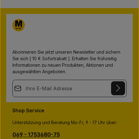
r
t
v
e
r
f
ü
g
b
a
r
,
L
i
Abonnieren Sie jetzt unseren Newsletter und sichern
e
Sie sich [ 10 € Sofortrabatt ]. Erhalten Sie frühzeitig
f
e
Informationen zu neuen Produkten, Aktionen und
r
z
ausgewählten Angeboten.
e
i
t
E-Mail-Adresse*
:
1
-
3
This site is protected by
Friendly Captcha
and its
Privacy Policy
T
Datenschutz
a
and
Terms of Use
apply.
g
Die mit einem Stern (*) markierten Felder sind
Shop Service
e
Ich habe die
Datenschutzbestimmungen
zur Kenntnis
Pflichtfelder.
genommen und die
AGB
gelesen und bin mit ihnen
Unterstützung und Beratung Mo-Fr, 9 - 17 Uhr über:
einverstanden.
*
069 - 1753680-75