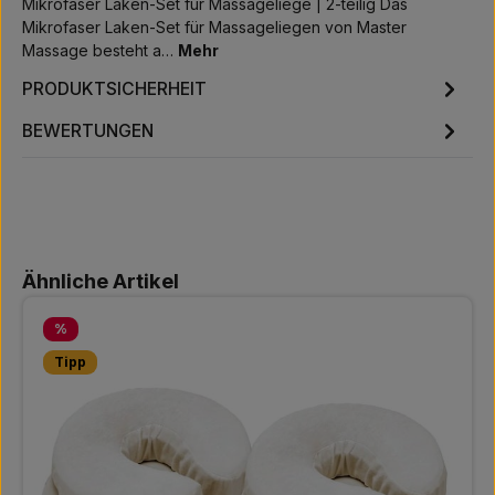
Mikrofaser Laken-Set für Massageliege | 2-teilig Das
Mikrofaser Laken-Set für Massageliegen von Master
Massage besteht a…
Mehr
PRODUKTSICHERHEIT
BEWERTUNGEN
Produktgalerie überspringen
Ähnliche Artikel
Rabatt
%
Tipp