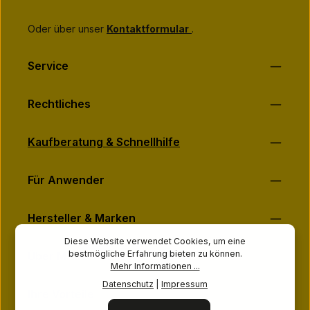
Oder über unser
Kontaktformular
.
Service
Rechtliches
Kaufberatung & Schnellhilfe
Für Anwender
Hersteller & Marken
Diese Website verwendet Cookies, um eine
bestmögliche Erfahrung bieten zu können.
Über MASSAGE-PLANET
Mehr Informationen ...
Datenschutz
|
Impressum
Ihre Vorteile