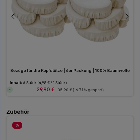
Bezüge für die Kopfstütze | 6er Packung | 100% Baumwolle
Inhalt:
6 Stück
(4,98 € / 1 Stück)
Verkaufspreis:
29,90 €
Regulärer Preis:
S
35,90 €
(16.71% gespart)
o
f
o
r
Produktgalerie überspringen
t
Zubehör
v
e
r
f
Rabatt
%
ü
g
b
a